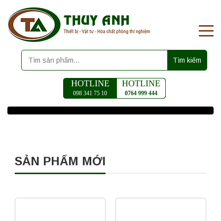
Tìm kiếm
HOTLINE
HOTLINE
098 341 75 10
0764 999 444
SẢN PHẨM MỚI