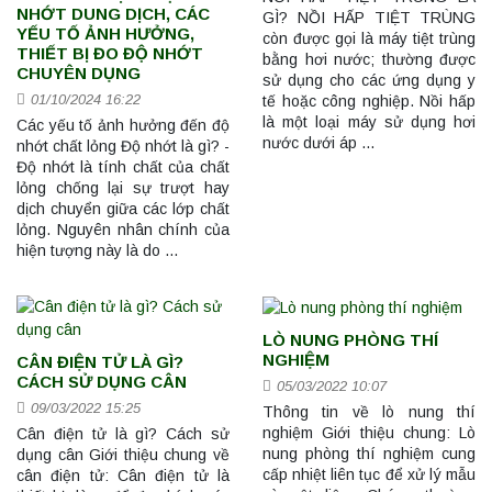
NHỚT DUNG DỊCH, CÁC
GÌ? NỒI HẤP TIỆT TRÙNG
YẾU TỐ ẢNH HƯỞNG,
còn được gọi là máy tiệt trùng
THIẾT BỊ ĐO ĐỘ NHỚT
bằng hơi nước; thường được
CHUYÊN DỤNG
sử dụng cho các ứng dụng y
01/10/2024 16:22
tế hoặc công nghiệp. Nồi hấp
là một loại máy sử dụng hơi
Các yếu tố ảnh hưởng đến độ
nước dưới áp …
nhớt chất lỏng Độ nhớt là gì? -
Độ nhớt là tính chất của chất
lỏng chống lại sự trượt hay
dịch chuyển giữa các lớp chất
lỏng. Nguyên nhân chính của
hiện tượng này là do …
LÒ NUNG PHÒNG THÍ
NGHIỆM
CÂN ĐIỆN TỬ LÀ GÌ?
CÁCH SỬ DỤNG CÂN
05/03/2022 10:07
09/03/2022 15:25
Thông tin về lò nung thí
nghiệm Giới thiệu chung: Lò
Cân điện tử là gì? Cách sử
nung phòng thí nghiệm cung
dụng cân Giới thiệu chung về
cấp nhiệt liên tục để xử lý mẫu
cân điện tử: Cân điện tử là