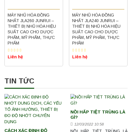
MÁY NHŨ HÓA ĐỒNG
MÁY NHŨ HÓA ĐỒNG
NHẤT JLA260 JUNRUI –
NHẤT JLA240 JUNRUI –
THIẾT BỊ NHŨ HÓA HIỆU
THIẾT BỊ NHŨ HÓA HIỆU
SUẤT CAO CHO DƯỢC
SUẤT CAO CHO DƯỢC
PHẨM, MỸ PHẨM, THỰC
PHẨM, MỸ PHẨM, THỰC
PHẨM
PHẨM
Liên hệ
Liên hệ
TIN TỨC
NỒI HẤP TIỆT TRÙNG LÀ
GÌ?
12/03/2022 10:58
CÁCH XÁC ĐỊNH ĐỘ
NỒI HẤP TIỆT TRÙNG LÀ