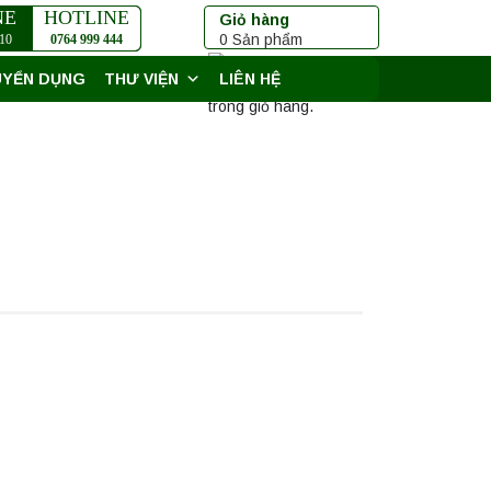
NE
HOTLINE
Giỏ hàng
0 Sản phẩm
10
0764 999 444
UYỂN DỤNG
THƯ VIỆN
LIÊN HỆ
Chưa có sản phẩm
trong giỏ hàng.