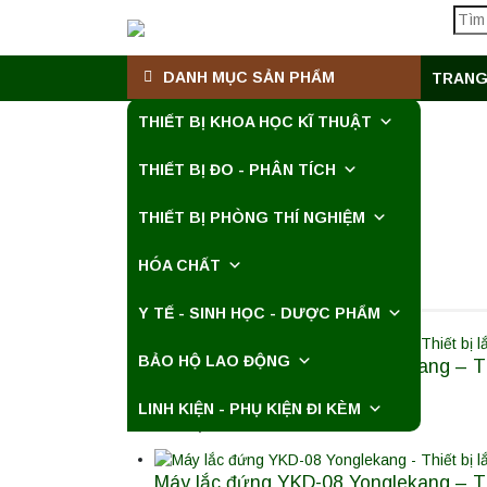
DANH MỤC SẢN PHẨM
TRANG
THIẾT BỊ KHOA HỌC KĨ THUẬT
THIẾT BỊ ĐO - PHÂN TÍCH
THIẾT BỊ PHÒNG THÍ NGHIỆM
HÓA CHẤT
SẢN PHẨM MỚI
Y TẾ - SINH HỌC - DƯỢC PHẨM
BẢO HỘ LAO ĐỘNG
Máy lắc đứng YKD-10 Yonglekang – Thi
LINH KIỆN - PHỤ KIỆN ĐI KÈM
Liên hệ
Máy lắc đứng YKD-08 Yonglekang – Thi