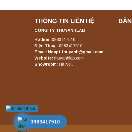
THÔNG TIN LIÊN HỆ
BẢN
CÔNG TY THUYANHLAB
Hotline:
0983417510
Điện Thoại:
0983417510
Email: Ngapt.thuyanh@gmail.com
Website:
thuyanhlab.com
Showroom:
Hà Nội.
0339229221
0983417510