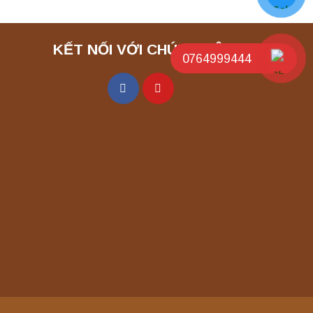
KẾT NỐI VỚI CHÚNG TÔI
0764999444