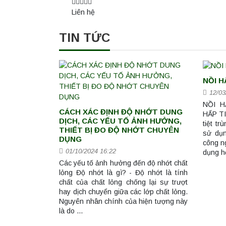
Liên hệ
TIN TỨC
NỒI H
12/03
NỒI H
CÁCH XÁC ĐỊNH ĐỘ NHỚT DUNG
HẤP TI
DỊCH, CÁC YẾU TỐ ẢNH HƯỞNG,
tiệt t
THIẾT BỊ ĐO ĐỘ NHỚT CHUYÊN
sử dụn
DỤNG
công ng
01/10/2024 16:22
dụng h
Các yếu tố ảnh hưởng đến độ nhớt chất
lỏng Độ nhớt là gì? - Độ nhớt là tính
chất của chất lỏng chống lại sự trượt
hay dịch chuyển giữa các lớp chất lỏng.
Nguyên nhân chính của hiện tượng này
là do …