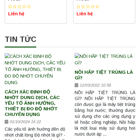
Liên hệ
Liên hệ
TIN TỨC
NỒI HẤP TIỆT TRÙNG LÀ
GÌ?
12/03/2022 10:58
CÁCH XÁC ĐỊNH ĐỘ
NỒI HẤP TIỆT TRÙNG LÀ
NHỚT DUNG DỊCH, CÁC
GÌ? NỒI HẤP TIỆT TRÙNG
YẾU TỐ ẢNH HƯỞNG,
còn được gọi là máy tiệt trùng
THIẾT BỊ ĐO ĐỘ NHỚT
bằng hơi nước; thường được
CHUYÊN DỤNG
sử dụng cho các ứng dụng y
01/10/2024 16:22
tế hoặc công nghiệp. Nồi hấp
là một loại máy sử dụng hơi
Các yếu tố ảnh hưởng đến độ
nước dưới áp …
nhớt chất lỏng Độ nhớt là gì? -