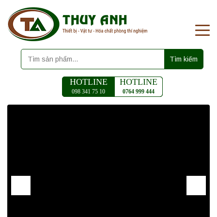
Tìm kiếm
HOTLINE
HOTLINE
098 341 75 10
0764 999 444