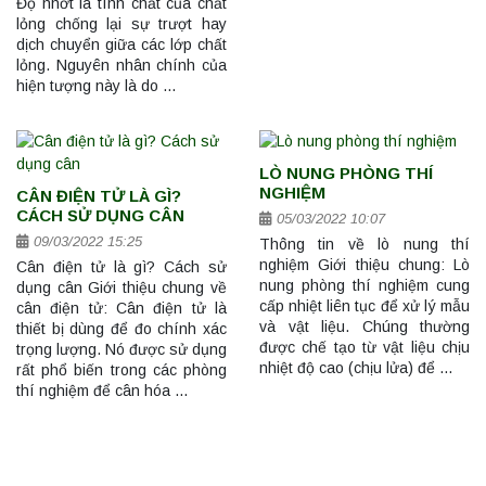
Độ nhớt là tính chất của chất
lỏng chống lại sự trượt hay
dịch chuyển giữa các lớp chất
lỏng. Nguyên nhân chính của
hiện tượng này là do …
LÒ NUNG PHÒNG THÍ
NGHIỆM
CÂN ĐIỆN TỬ LÀ GÌ?
CÁCH SỬ DỤNG CÂN
05/03/2022 10:07
09/03/2022 15:25
Thông tin về lò nung thí
nghiệm Giới thiệu chung: Lò
Cân điện tử là gì? Cách sử
nung phòng thí nghiệm cung
dụng cân Giới thiệu chung về
cấp nhiệt liên tục để xử lý mẫu
cân điện tử: Cân điện tử là
và vật liệu. Chúng thường
thiết bị dùng để đo chính xác
được chế tạo từ vật liệu chịu
trọng lượng. Nó được sử dụng
nhiệt độ cao (chịu lửa) để …
rất phổ biến trong các phòng
thí nghiệm để cân hóa …