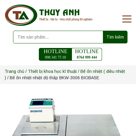
Tìm kiếm
HOTLINE
HOTLINE
098 341 75 10
0764 999 444
Trang chủ
/
Thiết bị khoa học kĩ thuật
/
Bể ổn nhiệt ( điều nhiệt
)
/ Bể ổn nhiệt nhiệt độ thấp BKW-3006 BIOBASE