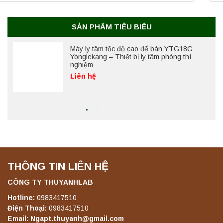
Yonglekang – Thiết bị ly tâm phòng thí
nghiệm
Liên hệ
SẢN PHẨM TIÊU BIỂU
Máy ly tâm tốc độ thấp để bàn YKL04A
Yonglekang – Máy ly tâm phòng thí nghiệm
Liên hệ
Máy ly tâm tốc độ thấp để bàn YKL02A
Yonglekang – Máy ly tâm phòng thí nghiệm
Liên hệ
THÔNG TIN LIÊN HỆ
Máy ly tâm tốc độ thấp để bàn TD5A
Yonglekang – Thiết bị ly tâm phòng thí
CÔNG TY THUYANHLAB
nghiệm
Hotline:
0983417510
Liên hệ
Điện Thoại:
0983417510
Email: Ngapt.thuyanh@gmail.com