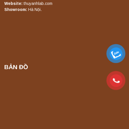
Máy ly tâm tốc độ thấp để bàn TD5Z
Website:
thuyanhlab.com
Yonglekang – Thiết bị ly tâm phòng thí
Showroom:
Hà Nội.
nghiệm
Liên hệ
Máy ly tâm tốc độ cao để bàn YTG16G
Yonglekang – Thiết bị ly tâm phòng thí
nghiệm
Liên hệ
BẢN ĐỒ
Máy ly tâm tốc độ cao để bàn YTG16B
Yonglekang – Thiết bị ly tâm phòng thí
nghiệm
Liên hệ
Máy quang kế ngọn lửa FP7201 PEAK
chính hãng – Độ chính xác cao, vận hành
ổn định
Liên hệ