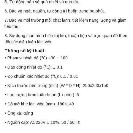
5. Tự động bảo vệ quá nhiệt và quá tải.
6. Bảo vệ ngắt nguồn, tự động trì hoãn trong ba phút.
7. Bảo vệ môi trường môi chất lạnh, tiết kiệm năng lượng và giảm
tiêu thụ.
8. Sử dụng màn hình hiển thị lớn, thuận tiện và trực quan để theo
dõi các điều kiện làm việc.
Thông số kỹ thuật:
• Phạm vi nhiệt độ (℃): -30 ~ 100
• Dao động nhiệt độ (℃): ± 0.1
• Độ chuẩn xác nhiệt độ (℃): 0.1 / 0.01
• Kích thước bên trong (mm) (W * D * H): 250x200x150
• Lưu lượng bơm tuần hoàn (L / phút): 6
• Độ mở khe làm việc (mm): 180×140
• Ống xả: đúng
• Nguồn cấp: AC220V ± 10%, 50 / 60Hz