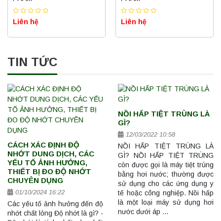
Liên hệ
Liên hệ
TIN TỨC
NỒI HẤP TIỆT TRÙNG LÀ
GÌ?
12/03/2022 10:58
CÁCH XÁC ĐỊNH ĐỘ
NỒI HẤP TIỆT TRÙNG LÀ
NHỚT DUNG DỊCH, CÁC
GÌ? NỒI HẤP TIỆT TRÙNG
YẾU TỐ ẢNH HƯỞNG,
còn được gọi là máy tiệt trùng
THIẾT BỊ ĐO ĐỘ NHỚT
bằng hơi nước; thường được
CHUYÊN DỤNG
sử dụng cho các ứng dụng y
01/10/2024 16:22
tế hoặc công nghiệp. Nồi hấp
là một loại máy sử dụng hơi
Các yếu tố ảnh hưởng đến độ
nước dưới áp …
nhớt chất lỏng Độ nhớt là gì? -