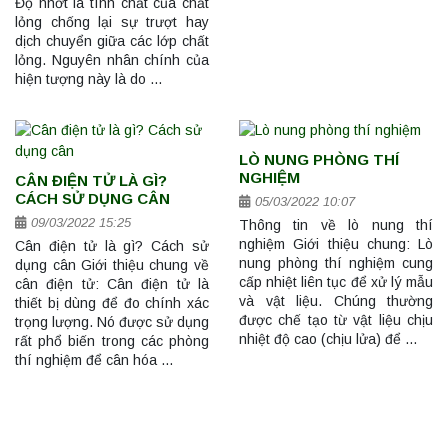
Độ nhớt là tính chất của chất
lỏng chống lại sự trượt hay
dịch chuyển giữa các lớp chất
lỏng. Nguyên nhân chính của
hiện tượng này là do …
LÒ NUNG PHÒNG THÍ
NGHIỆM
CÂN ĐIỆN TỬ LÀ GÌ?
CÁCH SỬ DỤNG CÂN
05/03/2022 10:07
09/03/2022 15:25
Thông tin về lò nung thí
nghiệm Giới thiệu chung: Lò
Cân điện tử là gì? Cách sử
nung phòng thí nghiệm cung
dụng cân Giới thiệu chung về
cấp nhiệt liên tục để xử lý mẫu
cân điện tử: Cân điện tử là
và vật liệu. Chúng thường
thiết bị dùng để đo chính xác
được chế tạo từ vật liệu chịu
trọng lượng. Nó được sử dụng
nhiệt độ cao (chịu lửa) để …
rất phổ biến trong các phòng
thí nghiệm để cân hóa …