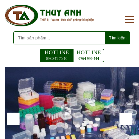
Tìm kiếm
HOTLINE
HOTLINE
098 341 75 10
0764 999 444