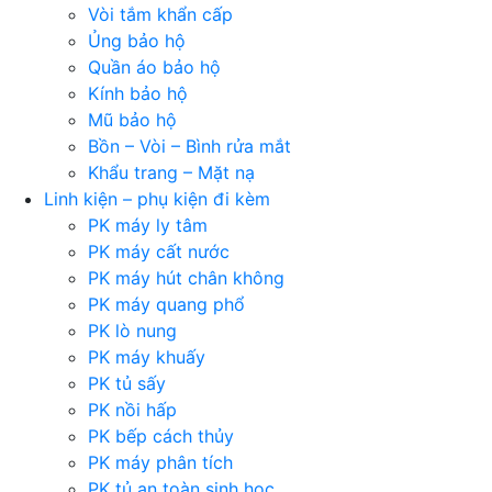
Vòi tắm khẩn cấp
Ủng bảo hộ
Quần áo bảo hộ
Kính bảo hộ
Mũ bảo hộ
Bồn – Vòi – Bình rửa mắt
Khẩu trang – Mặt nạ
Linh kiện – phụ kiện đi kèm
PK máy ly tâm
PK máy cất nước
PK máy hút chân không
PK máy quang phổ
PK lò nung
PK máy khuấy
PK tủ sấy
PK nồi hấp
PK bếp cách thủy
PK máy phân tích
PK tủ an toàn sinh học