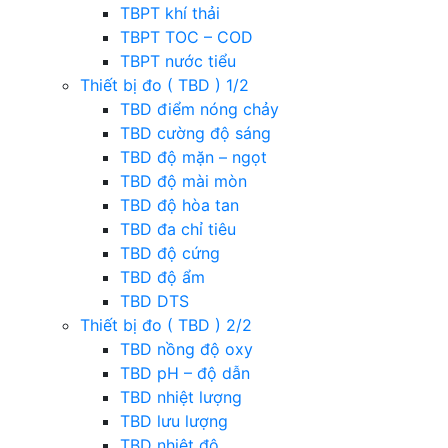
TBPT khí thải
TBPT TOC – COD
TBPT nước tiểu
Thiết bị đo ( TBD ) 1/2
TBD điểm nóng chảy
TBD cường độ sáng
TBD độ mặn – ngọt
TBD độ mài mòn
TBD độ hòa tan
TBD đa chỉ tiêu
TBD độ cứng
TBD độ ẩm
TBD DTS
Thiết bị đo ( TBD ) 2/2
TBD nồng độ oxy
TBD pH – độ dẫn
TBD nhiệt lượng
TBD lưu lượng
TBD nhiệt độ