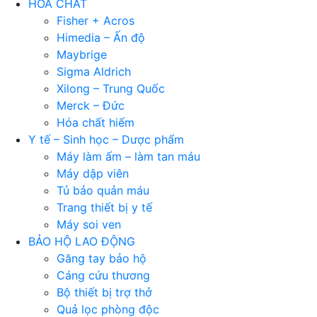
HÓA CHẤT
Fisher + Acros
Himedia – Ấn độ
Maybrige
Sigma Aldrich
Xilong – Trung Quốc
Merck – Đức
Hóa chất hiếm
Y tế – Sinh học – Dược phẩm
Máy làm ấm – làm tan máu
Máy dập viên
Tủ bảo quản máu
Trang thiết bị y tế
Máy soi ven
BẢO HỘ LAO ĐỘNG
Găng tay bảo hộ
Cáng cứu thương
Bộ thiết bị trợ thở
Quả lọc phòng độc