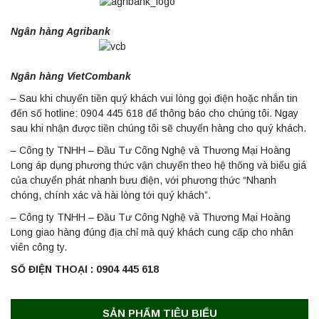
Máy ly tâm tốc độ cao để bàn YTG18G
Yonglekang – Thiết bị ly tâm phòng thí
Ngân hàng Agribank
nghiệm
Liên hệ
Ngân hàng VietCombank
Máy lắc đứng YKD-04 Yonglekang – Thiết bị
– Sau khi chuyển tiền quý khách vui lòng gọi điện hoặc nhắn tin
lắc chiết mẫu phòng thí nghiệm
đến số hotline: 0904 445 618 để thông báo cho chúng tôi. Ngay
Liên hệ
sau khi nhận được tiền chúng tôi sẽ chuyển hàng cho quý khách.
– Công ty TNHH – Đầu Tư Công Nghệ và Thương Mại Hoàng
Long áp dụng phương thức vận chuyển theo hệ thống và biểu giá
Máy lắc đứng YKD-06 Yonglekang – Thiết bị
của chuyển phát nhanh bưu điện, với phương thức “Nhanh
lắc chiết mẫu phòng thí nghiệm
chóng, chính xác và hài lòng tới quý khách”.
Liên hệ
– Công ty TNHH – Đầu Tư Công Nghệ và Thương Mại Hoàng
Long giao hàng đúng địa chỉ mà quý khách cung cấp cho nhân
viên công ty.
Máy lắc đứng YKD-08 Yonglekang – Thiết bị
SỐ ĐIỆN THOẠI : 0904 445 618
lắc chiết mẫu phòng thí nghiệm
Liên hệ
SẢN PHẨM TIÊU BIỂU