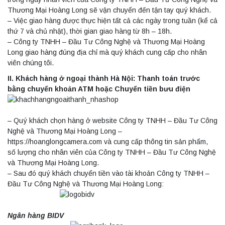
Thương Mại Hoàng Long sẽ vận chuyển đến tận tay quý khách.
– Việc giao hàng được thực hiện tất cả các ngày trong tuần (kể cả
thứ 7 và chủ nhật), thời gian giao hàng từ 8h – 18h.
– Công ty TNHH – Đầu Tư Công Nghệ và Thương Mại Hoàng
Long giao hàng đúng địa chỉ mà quý khách cung cấp cho nhân
viên chúng tôi.
II. Khách hàng ở ngoại thành Hà Nội: Thanh toán trước
bằng chuyển khoản ATM hoặc Chuyển tiền bưu điện
Máy ly tâm tốc độ thấp để bàn YKL02A
– Quý khách chọn hàng ở website Công ty TNHH – Đầu Tư Công
Yonglekang – Máy ly tâm phòng thí nghiệm
Nghệ và Thương Mại Hoàng Long –
Liên hệ
https://hoanglongcamera.com và cung cấp thông tin sản phẩm,
số lượng cho nhân viên của Công ty TNHH – Đầu Tư Công Nghệ
và Thương Mại Hoàng Long.
– Sau đó quý khách chuyển tiền vào tài khoản Công ty TNHH –
Nồi hấp chân không BKQ-B50V BIOBASE
(50 Lít) – Giải pháp tiệt trùng hiệu quả
Đầu Tư Công Nghệ và Thương Mại Hoàng Long:
Liên hệ
Ngân hàng BIDV