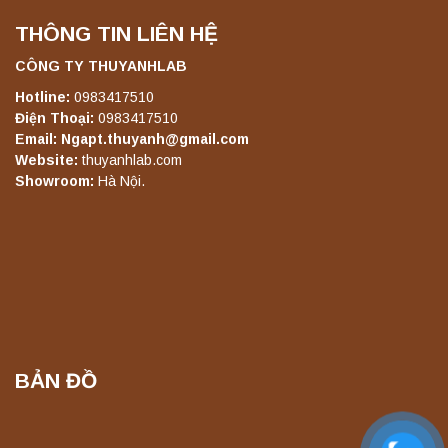
THÔNG TIN LIÊN HỆ
Máy ly tâm tốc độ thấp để bàn YKL02A
CÔNG TY THUYANHLAB
Yonglekang – Máy ly tâm phòng thí nghiệm
Liên hệ
Hotline:
0983417510
Điện Thoại:
0983417510
Email: Ngapt.thuyanh@gmail.com
Website:
thuyanhlab.com
Nồi hấp chân không BKQ-B50V BIOBASE
Showroom:
Hà Nội.
(50 Lít) – Giải pháp tiệt trùng hiệu quả
Liên hệ
Máy ly tâm tốc độ cao để bàn YTG18G
Yonglekang – Thiết bị ly tâm phòng thí
nghiệm
Liên hệ
BẢN ĐỒ
Máy lắc đứng YKD-04 Yonglekang – Thiết bị
lắc chiết mẫu phòng thí nghiệm
Liên hệ