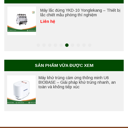
Máy lắc đứng YKD-10 Yonglekang – Thiết bị
lắc chiết mẫu phòng thí nghiệm
Liên hệ
Máy chưng cất tự động YDL-06 Yonglekang
chính hãng – Thiết bị chưng cất mẫu nước
phòng thí nghiệm
Liên hệ
SẢN PHẨM VỪA ĐƯỢC XEM
Máy chưng cất tự động YDL-08 Yonglekang
Máy khử trùng cảm ứng thông minh U6
chính hãng – Thiết bị chưng cất mẫu nước
BIOBASE – Giải pháp khử trùng nhanh, an
phòng thí nghiệm
toàn và không tiếp xúc
Liên hệ
Máy ly tâm tốc độ thấp để bàn YKL04A
Yonglekang – Máy ly tâm phòng thí nghiệm
Liên hệ