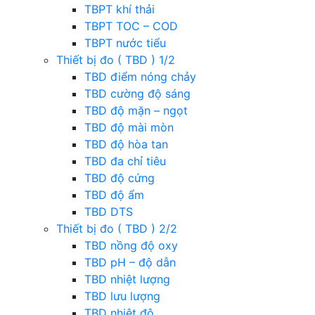
TBPT khí thải
TBPT TOC – COD
TBPT nước tiểu
Thiết bị đo ( TBD ) 1/2
TBD điểm nóng chảy
TBD cường độ sáng
TBD độ mặn – ngọt
TBD độ mài mòn
TBD độ hòa tan
TBD đa chỉ tiêu
TBD độ cứng
TBD độ ẩm
TBD DTS
Thiết bị đo ( TBD ) 2/2
TBD nồng độ oxy
TBD pH – độ dẫn
TBD nhiệt lượng
TBD lưu lượng
TBD nhiệt độ