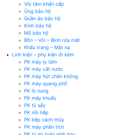
Vòi tắm khẩn cấp
Ủng bảo hộ
Quần áo bảo hộ
Kính bảo hộ
Mũ bảo hộ
Bồn – Vòi – Bình rửa mắt
Khẩu trang – Mặt nạ
Linh kiện – phụ kiện đi kèm
PK máy ly tâm
PK máy cất nước
PK máy hút chân không
PK máy quang phổ
PK lò nung
PK máy khuấy
PK tủ sấy
PK nồi hấp
PK bếp cách thủy
PK máy phân tích
PK tủ an toàn sinh học