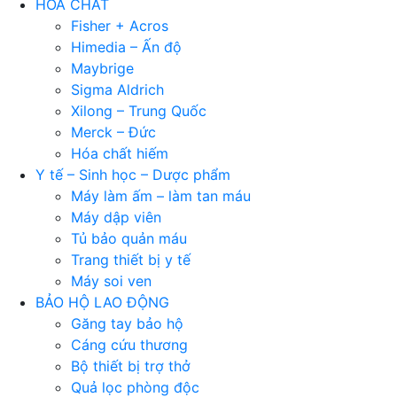
HÓA CHẤT
Fisher + Acros
Himedia – Ấn độ
Maybrige
Sigma Aldrich
Xilong – Trung Quốc
Merck – Đức
Hóa chất hiếm
Y tế – Sinh học – Dược phẩm
Máy làm ấm – làm tan máu
Máy dập viên
Tủ bảo quản máu
Trang thiết bị y tế
Máy soi ven
BẢO HỘ LAO ĐỘNG
Găng tay bảo hộ
Cáng cứu thương
Bộ thiết bị trợ thở
Quả lọc phòng độc