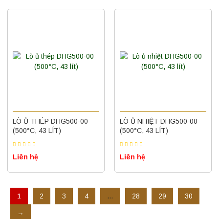
Máy ly tâm tốc độ cao để bàn YTG16B
Yonglekang – Thiết bị ly tâm phòng thí
nghiệm
Liên hệ
LÒ Ủ THÉP DHG500-00
LÒ Ủ NHIỆT DHG500-00
(500°C, 43 LÍT)
(500°C, 43 LÍT)
Nồi hấp chân không BKQ-B50V BIOBASE
Liên hệ
Liên hệ
(50 Lít) – Giải pháp tiệt trùng hiệu quả
Liên hệ
1
2
3
4
…
28
29
30
Máy ly tâm tốc độ cao để bàn YTG18G
→
Yonglekang – Thiết bị ly tâm phòng thí