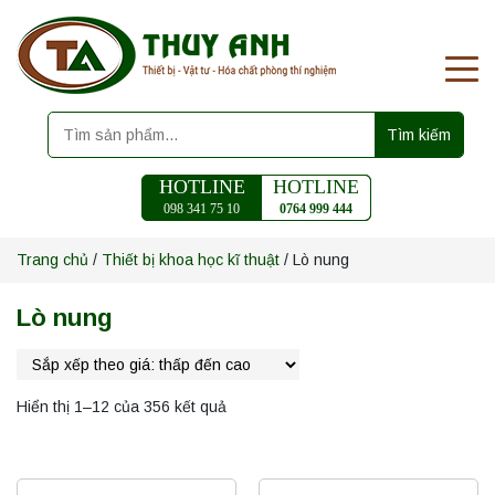
Tìm kiếm
HOTLINE
HOTLINE
098 341 75 10
0764 999 444
Trang chủ
/
Thiết bị khoa học kĩ thuật
/ Lò nung
Lò nung
Hiển thị 1–12 của 356 kết quả