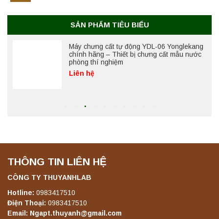
nghiệm
Liên hệ
SẢN PHẨM TIÊU BIỂU
Máy chưng cất tự động YDL-06 Yonglekang
chính hãng – Thiết bị chưng cất mẫu nước
phòng thí nghiệm
Liên hệ
Máy chưng cất tự động YDL-08 Yonglekang
chính hãng – Thiết bị chưng cất mẫu nước
phòng thí nghiệm
Liên hệ
THÔNG TIN LIÊN HỆ
Máy ly tâm tốc độ thấp để bàn YKL04A
Yonglekang – Máy ly tâm phòng thí nghiệm
CÔNG TY THUYANHLAB
Liên hệ
Hotline:
0983417510
Điện Thoại:
0983417510
Email: Ngapt.thuyanh@gmail.com
Máy ly tâm tốc độ thấp để bàn YKL02A