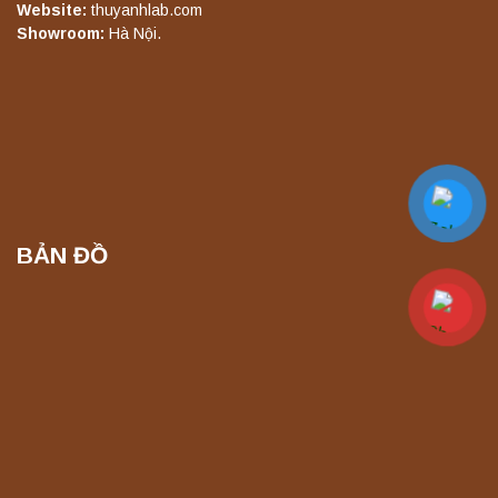
Website:
thuyanhlab.com
Yonglekang – Máy ly tâm phòng thí nghiệm
Showroom:
Hà Nội.
Liên hệ
Máy ly tâm tốc độ thấp để bàn TD5A
Yonglekang – Thiết bị ly tâm phòng thí
nghiệm
Liên hệ
BẢN ĐỒ
Máy ly tâm tốc độ thấp để bàn TD5Z
Yonglekang – Thiết bị ly tâm phòng thí
nghiệm
Liên hệ
Máy ly tâm tốc độ cao để bàn YTG16G
Yonglekang – Thiết bị ly tâm phòng thí
nghiệm
Liên hệ