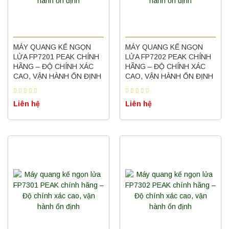
MÁY QUANG KẾ NGỌN
MÁY QUANG KẾ NGỌN
LỬA FP7201 PEAK CHÍNH
LỬA FP7202 PEAK CHÍNH
Máy quang kế ngọn lửa FP7202 PEAK
HÃNG – ĐỘ CHÍNH XÁC
HÃNG – ĐỘ CHÍNH XÁC
chính hãng – Độ chính xác cao, vận hành
CAO, VẬN HÀNH ỔN ĐỊNH
CAO, VẬN HÀNH ỔN ĐỊNH
ổn định
Liên hệ
Liên hệ
Liên hệ
Nồi hấp chân không BKQ-B50V BIOBASE
(50 Lít) – Giải pháp tiệt trùng hiệu quả
Liên hệ
Máy ly tâm tốc độ cao để bàn YTG18G
Yonglekang – Thiết bị ly tâm phòng thí
nghiệm
Liên hệ