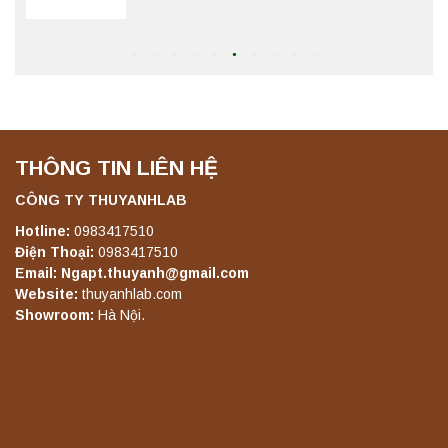
Máy ly tâm tốc độ cao để bàn YTG16G
Yonglekang – Thiết bị ly tâm phòng thí
nghiệm
Liên hệ
THÔNG TIN LIÊN HỆ
Máy ly tâm tốc độ cao để bàn YTG16B
Yonglekang – Thiết bị ly tâm phòng thí
nghiệm
CÔNG TY THUYANHLAB
Liên hệ
Hotline:
0983417510
Điện Thoại:
0983417510
Email: Ngapt.thuyanh@gmail.com
Máy quang kế ngọn lửa FP7201 PEAK
Website:
thuyanhlab.com
chính hãng – Độ chính xác cao, vận hành
Showroom:
Hà Nội.
ổn định
Liên hệ
Máy quang kế ngọn lửa FP7202 PEAK
chính hãng – Độ chính xác cao, vận hành
ổn định