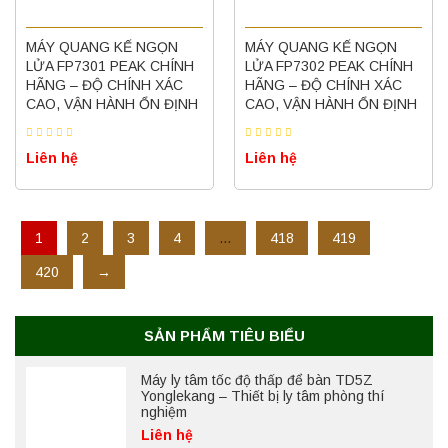
Máy ly tâm tốc độ thấp để bàn YKL04A
Yonglekang – Máy ly tâm phòng thí nghiệm
MÁY QUANG KẾ NGỌN
MÁY QUANG KẾ NGỌN
LỬA FP7301 PEAK CHÍNH
LỬA FP7302 PEAK CHÍNH
Liên hệ
HÃNG – ĐỘ CHÍNH XÁC
HÃNG – ĐỘ CHÍNH XÁC
CAO, VẬN HÀNH ỔN ĐỊNH
CAO, VẬN HÀNH ỔN ĐỊNH
Máy ly tâm tốc độ thấp để bàn YKL02A
Liên hệ
Liên hệ
Yonglekang – Máy ly tâm phòng thí nghiệm
Liên hệ
1
2
3
4
…
418
419
Máy ly tâm tốc độ thấp để bàn TD5A
420
→
Yonglekang – Thiết bị ly tâm phòng thí
nghiệm
Liên hệ
SẢN PHẨM TIÊU BIỂU
Máy ly tâm tốc độ thấp để bàn TD5Z
Yonglekang – Thiết bị ly tâm phòng thí
nghiệm
Liên hệ