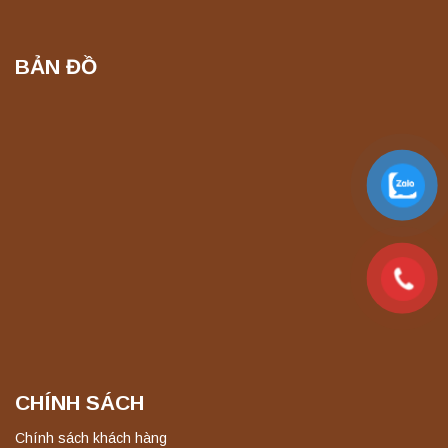
Liên hệ
BẢN ĐỒ
Nồi hấp chân không BKQ-B50V BIOBASE
(50 Lít) – Giải pháp tiệt trùng hiệu quả
Liên hệ
Máy ly tâm tốc độ cao để bàn YTG18G
Yonglekang – Thiết bị ly tâm phòng thí
nghiệm
Liên hệ
Máy ly tâm tốc độ thấp để bàn YKL04A
Yonglekang – Máy ly tâm phòng thí nghiệm
Liên hệ
CHÍNH SÁCH
Máy ly tâm tốc độ thấp để bàn YKL02A
Yonglekang – Máy ly tâm phòng thí nghiệm
Chính sách khách hàng