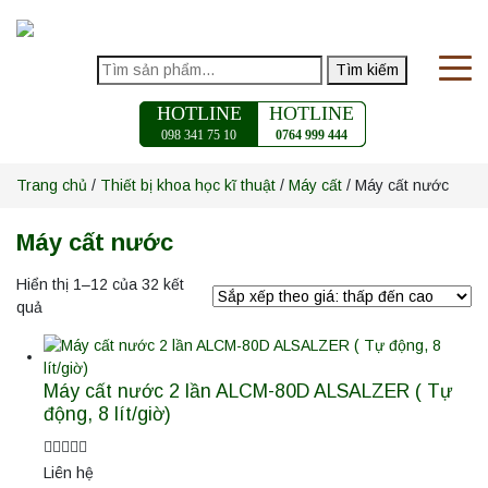
Tìm kiếm
HOTLINE
HOTLINE
098 341 75 10
0764 999 444
Trang chủ
/
Thiết bị khoa học kĩ thuật
/
Máy cất
/ Máy cất nước
Máy cất nước
Hiển thị 1–12 của 32 kết
quả
Máy cất nước 2 lần ALCM-80D ALSALZER ( Tự
động, 8 lít/giờ)
Liên hệ