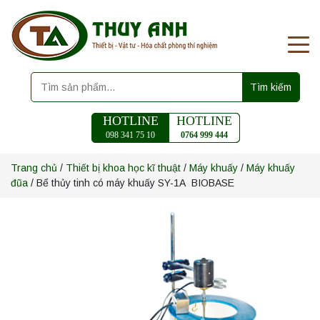
Tìm kiếm
HOTLINE
HOTLINE
098 341 75 10
0764 999 444
Trang chủ
/
Thiết bị khoa học kĩ thuật
/
Máy khuấy
/
Máy khuấy
đũa
/ Bể thủy tinh có máy khuấy SY-1A BIOBASE