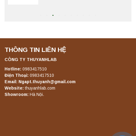
Máy chưng cất tự động YDL-08 Yonglekang
chính hãng – Thiết bị chưng cất mẫu nước
phòng thí nghiệm
Liên hệ
THÔNG TIN LIÊN HỆ
Máy ly tâm tốc độ thấp để bàn YKL04A
Yonglekang – Máy ly tâm phòng thí nghiệm
CÔNG TY THUYANHLAB
Liên hệ
Hotline:
0983417510
Điện Thoại:
0983417510
Email: Ngapt.thuyanh@gmail.com
Website:
thuyanhlab.com
Máy ly tâm tốc độ thấp để bàn YKL02A
Showroom:
Hà Nội.
Yonglekang – Máy ly tâm phòng thí nghiệm
Liên hệ
Máy ly tâm tốc độ thấp để bàn TD5A
Yonglekang – Thiết bị ly tâm phòng thí
nghiệm