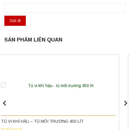
SẢN PHẨM LIÊN QUAN
Máy ly tâm tốc độ thấp để bàn YKL04A
Yonglekang – Máy ly tâm phòng thí nghiệm
Liên hệ
Nồi hấp chân không BKQ-B50V BIOBASE
TỦ SẤY 1200 LÍT DGF-5AB DUNG TÍCH LỚN XINGCHEN
(50 Lít) – Giải pháp tiệt trùng hiệu quả