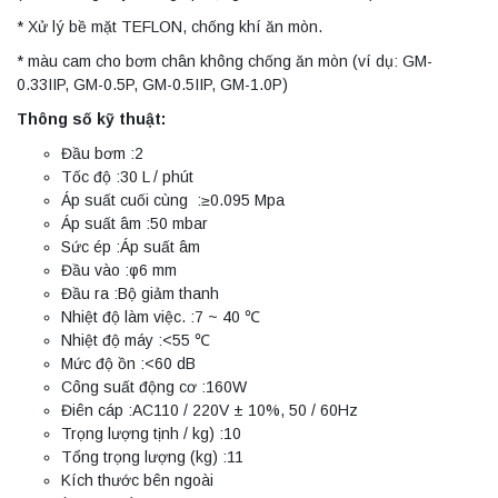
* Xử lý bề mặt TEFLON, chống khí ăn mòn.
* màu cam cho bơm chân không chống ăn mòn (ví dụ: GM-
0.33IIP, GM-0.5P, GM-0.5IIP, GM-1.0P)
Thông số kỹ thuật:
Đầu bơm :2
Tốc độ :30 L / phút
Áp suất cuối cùng :≥0.095 Mpa
Áp suất âm :50 mbar
Sức ép :Áp suất âm
Đầu vào :φ6 mm
Đầu ra :Bộ giảm thanh
Nhiệt độ làm việc. :7 ~ 40 ℃
Nhiệt độ máy :<55 ℃
Mức độ ồn :<60 dB
Công suất động cơ :160W
Điên cáp :AC110 / 220V ± 10%, 50 / 60Hz
Trọng lượng tịnh / kg) :10
Tổng trọng lượng (kg) :11
Kích thước bên ngoài