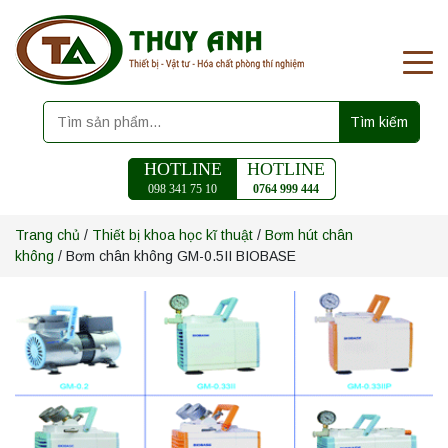
Tìm kiếm
HOTLINE
HOTLINE
098 341 75 10
0764 999 444
Trang chủ
/
Thiết bị khoa học kĩ thuật
/
Bơm hút chân
không
/ Bơm chân không GM-0.5II BIOBASE