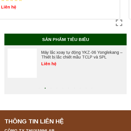
Liên hệ
Liên hệ
Máy lắc xoay tự động YKZ-06 Yonglekang –
Thiết bị lắc chiết mẫu TCLP và SPL
Liên hệ
SẢN PHẨM TIÊU BIỂU
Máy ly tâm tốc độ cao để bàn YTG18G
Yonglekang – Thiết bị ly tâm phòng thí
nghiệm
Liên hệ
Máy lắc đứng YKD-04 Yonglekang – Thiết bị
lắc chiết mẫu phòng thí nghiệm
Liên hệ
THÔNG TIN LIÊN HỆ
Máy lắc đứng YKD-06 Yonglekang – Thiết bị
CÔNG TY THUYANHLAB