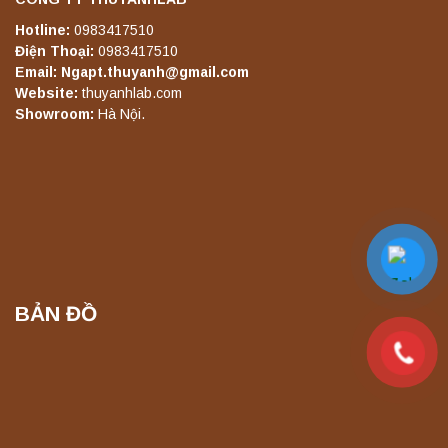
lắc chiết mẫu phòng thí nghiệm
Liên hệ
Hotline:
0983417510
Điện Thoại:
0983417510
Email: Ngapt.thuyanh@gmail.com
Website:
thuyanhlab.com
Máy lắc đứng YKD-08 Yonglekang – Thiết bị
Showroom:
Hà Nội.
lắc chiết mẫu phòng thí nghiệm
Liên hệ
Máy lắc đứng YKD-10 Yonglekang – Thiết bị
lắc chiết mẫu phòng thí nghiệm
Liên hệ
BẢN ĐỒ
Máy chưng cất tự động YDL-06 Yonglekang
chính hãng – Thiết bị chưng cất mẫu nước
phòng thí nghiệm
Liên hệ