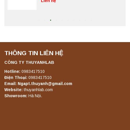
Liên hệ
Máy lắc đứng YKD-06 Yonglekang – Thiết bị
lắc chiết mẫu phòng thí nghiệm
Liên hệ
THÔNG TIN LIÊN HỆ
Máy lắc đứng YKD-08 Yonglekang – Thiết bị
lắc chiết mẫu phòng thí nghiệm
CÔNG TY THUYANHLAB
Liên hệ
Hotline:
0983417510
Điện Thoại:
0983417510
Email: Ngapt.thuyanh@gmail.com
Website:
thuyanhlab.com
Máy lắc đứng YKD-10 Yonglekang – Thiết bị
Showroom:
Hà Nội.
lắc chiết mẫu phòng thí nghiệm
Liên hệ
Máy chưng cất tự động YDL-06 Yonglekang
chính hãng – Thiết bị chưng cất mẫu nước