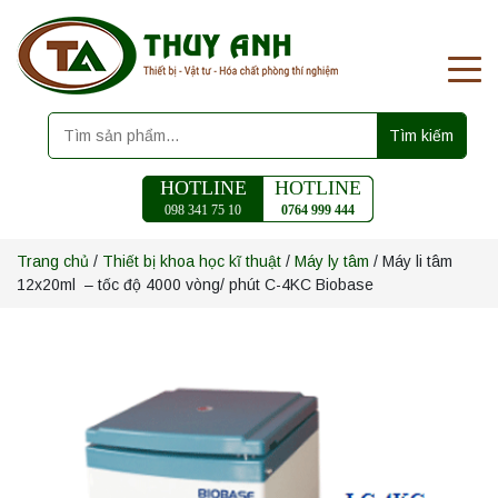
Tìm kiếm
HOTLINE
HOTLINE
098 341 75 10
0764 999 444
Trang chủ
/
Thiết bị khoa học kĩ thuật
/
Máy ly tâm
/ Máy li tâm
12x20ml – tốc độ 4000 vòng/ phút C-4KC Biobase