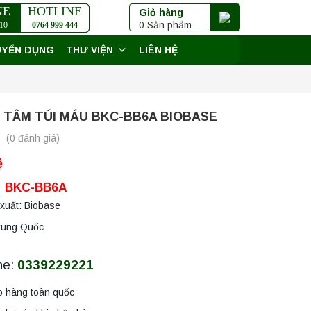
NE
HOTLINE
Giỏ hàng
0 Sản phẩm
10
0764 999 444
UYỂN DỤNG
THƯ VIỆN
LIÊN HỆ
Y TÂM TÚI MÁU BKC-BB6A BIOBASE
(0 đánh giá)
ệ
 BKC-BB6A
xuất: Biobase
rung Quốc
ne:
0339229221
o hàng toàn quốc