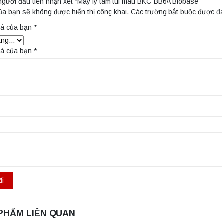
người đầu tiên nhận xét “Máy ly tâm túi máu BKC-BB6A Biobase ”
ủa bạn sẽ không được hiển thị công khai.
Các trường bắt buộc được 
iá của bạn
*
iá của bạn
*
PHẨM LIÊN QUAN