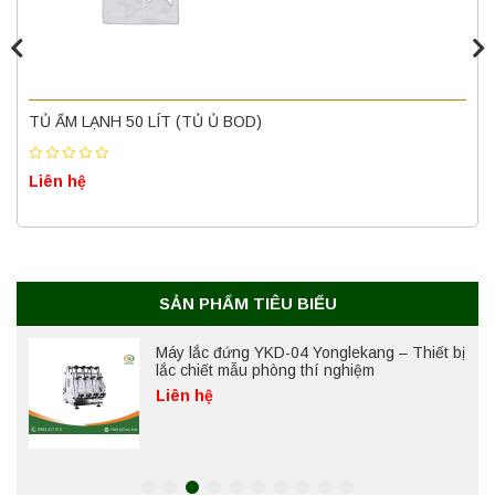
Liên hệ
Nồi hấp chân không BKQ-B50V BIOBASE
(50 Lít) – Giải pháp tiệt trùng hiệu quả
TỦ ẤM LẠNH 50 LÍT (TỦ Ủ BOD)
Liên hệ
Liên hệ
Máy ly tâm tốc độ cao để bàn YTG18G
Yonglekang – Thiết bị ly tâm phòng thí
nghiệm
Liên hệ
SẢN PHẨM TIÊU BIỂU
Máy lắc đứng YKD-04 Yonglekang – Thiết bị
lắc chiết mẫu phòng thí nghiệm
Liên hệ
Máy lắc đứng YKD-06 Yonglekang – Thiết bị