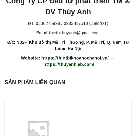
Công Ty CP Đầu tư phát triển TM &
DV Thùy Anh
ĐT: 0336275898 / 0983417510 (Zalo/ĐT)
Email: thietbithuyanh@gmail.com
Đ/c: N02F, Khu đô thị Mễ Trì Thượng, P. Mễ Trì, Q. Nam Từ
Liêm, Hà Nội
Website: https://thietbikhoahochanoi.vn/ –
https://thuyanhlab.com/
SẢN PHẨM LIÊN QUAN
Máy ly tâm tốc độ thấp để bàn YKL02A
Yonglekang – Máy ly tâm phòng thí nghiệm