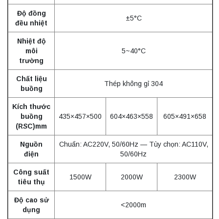
Độ đồng
±5°C
đều nhiệt
Nhiệt độ
môi
5~40°C
trường
Chất liệu
Thép không gỉ 304
buồng
Kích thước
buồng
435×457×500
604×463×558
605×491×658
(R
S
C)mm
Nguồn
Chuẩn: AC220V, 50/60Hz — Tùy chọn: AC110V,
điện
50/60Hz
Công suất
1500W
2000W
2300W
tiêu thụ
Độ cao sử
<2000m
dụng