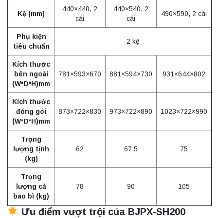
440×440, 2
440×540, 2
Kệ (mm)
490×590, 2 cái
cái
cái
Phụ kiện
2 kệ
tiêu chuẩn
Kích thước
bên ngoài
781×593×670
881×594×730
931×644×802
(W*D*H)mm
Kích thước
đóng gói
873×722×830
973×722×890
1023×722×990
(W*D*H)mm
Trọng
lượng tịnh
62
67.5
75
(kg)
Trọng
lượng cả
78
90
105
bao bì (kg)
Ưu điểm vượt trội của BJPX-SH200