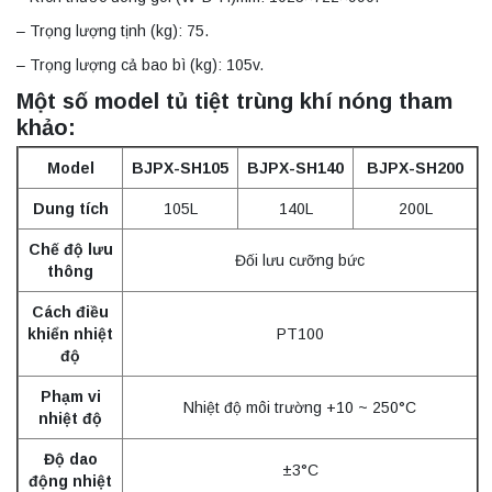
– Trọng lượng tịnh (kg): 75.
– Trọng lượng cả bao bì (kg): 105v.
Một số model tủ tiệt trùng khí nóng tham
khảo:
Model
BJPX-SH105
BJPX-SH140
BJPX-SH200
Dung tích
105L
140L
200L
Chế độ lưu
Đối lưu cưỡng bức
thông
Cách điều
khiển nhiệt
PT100
độ
Phạm vi
Nhiệt độ môi trường +10 ~ 250°C
nhiệt độ
Độ dao
±3°C
động nhiệt