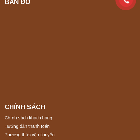
BẢN ĐỒ
Máy chưng cất tự động YDL-08 Yonglekang
chính hãng – Thiết bị chưng cất mẫu nước
phòng thí nghiệm
Liên hệ
Máy ly tâm tốc độ thấp để bàn YKL04A
Yonglekang – Máy ly tâm phòng thí nghiệm
Liên hệ
Máy ly tâm tốc độ thấp để bàn YKL02A
Yonglekang – Máy ly tâm phòng thí nghiệm
Liên hệ
CHÍNH SÁCH
Nồi hấp chân không BKQ-B50V BIOBASE
(50 Lít) – Giải pháp tiệt trùng hiệu quả
Chính sách khách hàng
Liên hệ
Hướng dẫn thanh toán
Phương thức vận chuyển