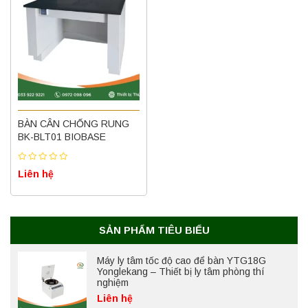
Máy ly tâm tốc độ thấp để bàn YKL02A
Yonglekang – Máy ly tâm phòng thí nghiệm
BÀN CÂN CHỐNG RUNG
Liên hệ
BK-BLT01 BIOBASE
Liên hệ
Nồi hấp chân không BKQ-B50V BIOBASE
(50 Lít) – Giải pháp tiệt trùng hiệu quả
Liên hệ
SẢN PHẨM TIÊU BIỂU
Máy ly tâm tốc độ cao để bàn YTG18G
Yonglekang – Thiết bị ly tâm phòng thí
nghiệm
Liên hệ