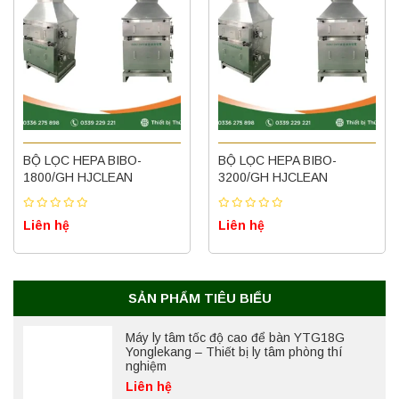
Máy ly tâm tốc độ thấp để bàn YKL02A
Yonglekang – Máy ly tâm phòng thí nghiệm
BỘ LỌC HEPA BIBO-
BỘ LỌC HEPA BIBO-
Liên hệ
1800/GH HJCLEAN
3200/GH HJCLEAN
Liên hệ
Liên hệ
Nồi hấp chân không BKQ-B50V BIOBASE
(50 Lít) – Giải pháp tiệt trùng hiệu quả
Liên hệ
SẢN PHẨM TIÊU BIỂU
Máy ly tâm tốc độ cao để bàn YTG18G
Yonglekang – Thiết bị ly tâm phòng thí
nghiệm
Liên hệ