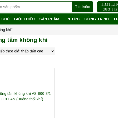
HOTLI
Tìm kiếm
098 341 75 
 CHỦ
GIỚI THIỆU
SẢN PHẨM
TIN TỨC
CÔNG TRÌNH
T
ng khí”
ng tắm không khí