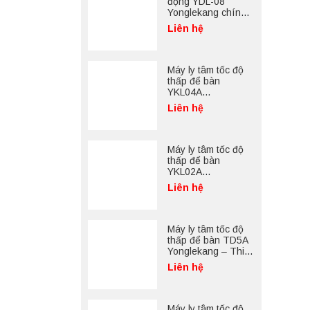
động YDL-08
Yonglekang chính
hãng – Thiết bị
Liên hệ
chưng cất mẫu
nước phòng thí
nghiệm
Máy ly tâm tốc độ
thấp để bàn
YKL04A
Yonglekang – Máy
Liên hệ
ly tâm phòng thí
nghiệm
Máy ly tâm tốc độ
thấp để bàn
YKL02A
Yonglekang – Máy
Liên hệ
ly tâm phòng thí
nghiệm
Máy ly tâm tốc độ
thấp để bàn TD5A
Yonglekang – Thiết
bị ly tâm phòng thí
Liên hệ
nghiệm
Máy ly tâm tốc độ