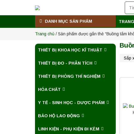
DANH MỤC SẢN PHẨM
TRANG
Trang chủ
/ Sản phẩm được gắn thẻ “Buồng tắm khô
Buồ
THIẾT BỊ KHOA HỌC KĨ THUẬT
THIẾT BỊ ĐO - PHÂN TÍCH
THIẾT BỊ PHÒNG THÍ NGHIỆM
HÓA CHẤT
Y TẾ - SINH HỌC - DƯỢC PHẨM
BẢO HỘ LAO ĐỘNG
LINH KIỆN - PHỤ KIỆN ĐI KÈM