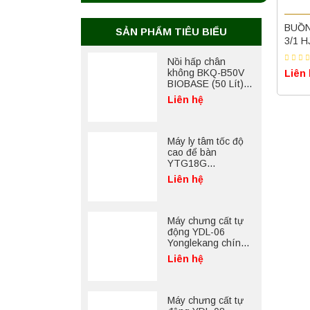
BUỒN
SẢN PHẨM TIÊU BIỂU
3/1 
Nồi hấp chân
không BKQ-B50V
Liên
BIOBASE (50 Lít) –
Giải pháp tiệt trùng
Liên hệ
hiệu quả
Máy ly tâm tốc độ
cao để bàn
YTG18G
Yonglekang – Thiết
Liên hệ
bị ly tâm phòng thí
nghiệm
Máy chưng cất tự
động YDL-06
Yonglekang chính
hãng – Thiết bị
Liên hệ
chưng cất mẫu
nước phòng thí
nghiệm
Máy chưng cất tự