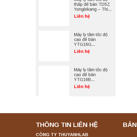
thấp để bàn TD5Z
Yonglekang – Thiết
bị ly tâm phòng thí
Liên hệ
nghiệm
Máy ly tâm tốc độ
cao để bàn
YTG16G
Yonglekang – Thiết
Liên hệ
bị ly tâm phòng thí
nghiệm
Máy ly tâm tốc độ
cao để bàn
YTG16B
Yonglekang – Thiết
Liên hệ
bị ly tâm phòng thí
nghiệm
THÔNG TIN LIÊN HỆ
BẢN
CÔNG TY THUYANHLAB