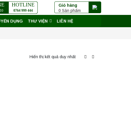
NE
HOTLINE
Giỏ hàng
0 Sản phẩm
10
0764 999 444
UYỂN DỤNG
THƯ VIỆN
LIÊN HỆ
Hiển thị kết quả duy nhất