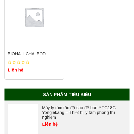
Máy quang kế ngọn lửa FP7202 PEAK
chính hãng – Độ chính xác cao, vận hành
ổn định
BIOHALL CHAI BOD
Liên hệ
Liên hệ
Nồi hấp chân không BKQ-B50V BIOBASE
(50 Lít) – Giải pháp tiệt trùng hiệu quả
Liên hệ
SẢN PHẨM TIÊU BIỂU
Máy ly tâm tốc độ cao để bàn YTG18G
Yonglekang – Thiết bị ly tâm phòng thí
nghiệm
Liên hệ