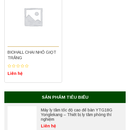
Máy ly tâm tốc độ thấp để bàn YKL02A
Yonglekang – Máy ly tâm phòng thí nghiệm
BIOHALL CHAI NHỎ GIỌT
Liên hệ
TRẮNG
Liên hệ
Nồi hấp chân không BKQ-B50V BIOBASE
(50 Lít) – Giải pháp tiệt trùng hiệu quả
Liên hệ
SẢN PHẨM TIÊU BIỂU
Máy ly tâm tốc độ cao để bàn YTG18G
Yonglekang – Thiết bị ly tâm phòng thí
nghiệm
Liên hệ