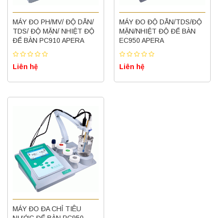
MÁY ĐO PH/MV/ ĐỘ DẪN/
MÁY ĐO ĐỘ DẪN/TDS/ĐỘ
TDS/ ĐỘ MẶN/ NHIỆT ĐỘ
MẶN/NHIỆT ĐỘ ĐỂ BÀN
ĐỂ BÀN PC910 APERA
EC950 APERA
Liên hệ
Liên hệ
Máy ly tâm tốc độ thấp để bàn YKL02A
Yonglekang – Máy ly tâm phòng thí nghiệm
Liên hệ
MÁY ĐO ĐA CHỈ TIÊU