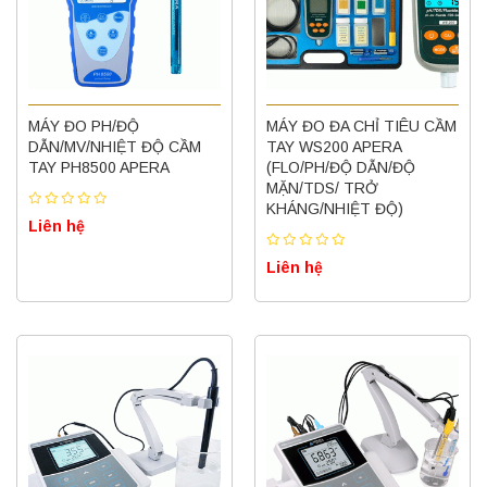
MÁY ĐO PH/ĐỘ
MÁY ĐO ĐA CHỈ TIÊU CẦM
DẪN/MV/NHIỆT ĐỘ CẦM
TAY WS200 APERA
TAY PH8500 APERA
(FLO/PH/ĐỘ DẪN/ĐỘ
MẶN/TDS/ TRỞ
KHÁNG/NHIỆT ĐỘ)
Liên hệ
Liên hệ