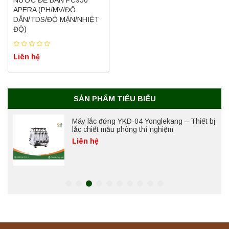
NƯỚC ĐỂ BÀN PC950
Nồi hấp chân không BKQ-B50V BIOBASE
APERA (PH/MV/ĐỘ
(50 Lít) – Giải pháp tiệt trùng hiệu quả
DẪN/TDS/ĐỘ MẶN/NHIỆT
Liên hệ
ĐỘ)
Liên hệ
Máy ly tâm tốc độ cao để bàn YTG18G
Yonglekang – Thiết bị ly tâm phòng thí
nghiệm
Liên hệ
SẢN PHẨM TIÊU BIỂU
Máy lắc đứng YKD-04 Yonglekang – Thiết bị
lắc chiết mẫu phòng thí nghiệm
Liên hệ
Máy lắc đứng YKD-06 Yonglekang – Thiết bị
lắc chiết mẫu phòng thí nghiệm
Liên hệ