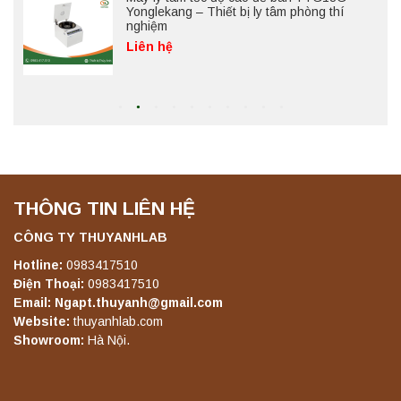
Yonglekang – Thiết bị ly tâm phòng thí
nghiệm
Liên hệ
Máy ly tâm tốc độ thấp để bàn YKL04A
Yonglekang – Máy ly tâm phòng thí nghiệm
Liên hệ
THÔNG TIN LIÊN HỆ
Máy ly tâm tốc độ thấp để bàn YKL02A
Yonglekang – Máy ly tâm phòng thí nghiệm
CÔNG TY THUYANHLAB
Liên hệ
Hotline:
0983417510
Điện Thoại:
0983417510
Email: Ngapt.thuyanh@gmail.com
Máy ly tâm tốc độ thấp để bàn TD5A
Website:
thuyanhlab.com
Yonglekang – Thiết bị ly tâm phòng thí
Showroom:
Hà Nội.
nghiệm
Liên hệ