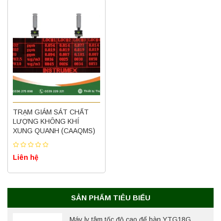
Máy quang kế ngọn lửa FP7202 PEAK
TRẠM GIÁM SÁT CHẤT
chính hãng – Độ chính xác cao, vận hành
ổn định
LƯỢNG KHÔNG KHÍ
XUNG QUANH (CAAQMS)
Liên hệ
Liên hệ
Nồi hấp chân không BKQ-B50V BIOBASE
(50 Lít) – Giải pháp tiệt trùng hiệu quả
Liên hệ
SẢN PHẨM TIÊU BIỂU
Máy ly tâm tốc độ cao để bàn YTG18G