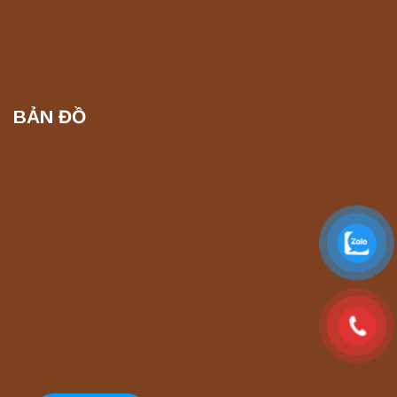
Máy ly tâm tốc độ thấp để bàn TD5Z
Yonglekang – Thiết bị ly tâm phòng thí
nghiệm
Liên hệ
BẢN ĐỒ
Máy ly tâm tốc độ cao để bàn YTG16G
Yonglekang – Thiết bị ly tâm phòng thí
nghiệm
Liên hệ
Máy ly tâm tốc độ cao để bàn YTG16B
Yonglekang – Thiết bị ly tâm phòng thí
nghiệm
Liên hệ
Máy quang kế ngọn lửa FP7201 PEAK
chính hãng – Độ chính xác cao, vận hành
ổn định
Liên hệ