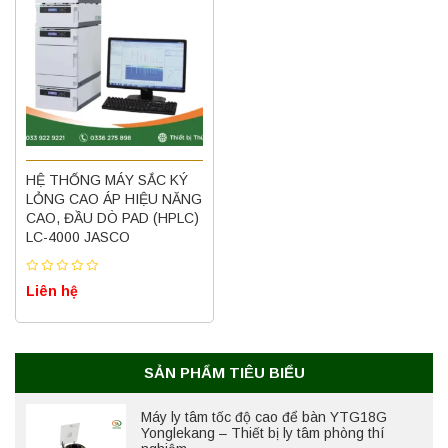
HỆ THỐNG MÁY SẮC KÝ
Máy ly tâm tốc độ cao để bàn YTG16B
LỎNG CAO ÁP HIỆU NĂNG
Yonglekang – Thiết bị ly tâm phòng thí
nghiệm
CAO, ĐẦU DÒ PAD (HPLC)
LC-4000 JASCO
Liên hệ
Liên hệ
Nồi hấp chân không BKQ-B50V BIOBASE
(50 Lít) – Giải pháp tiệt trùng hiệu quả
Liên hệ
SẢN PHẨM TIÊU BIỂU
Máy ly tâm tốc độ cao để bàn YTG18G
Yonglekang – Thiết bị ly tâm phòng thí