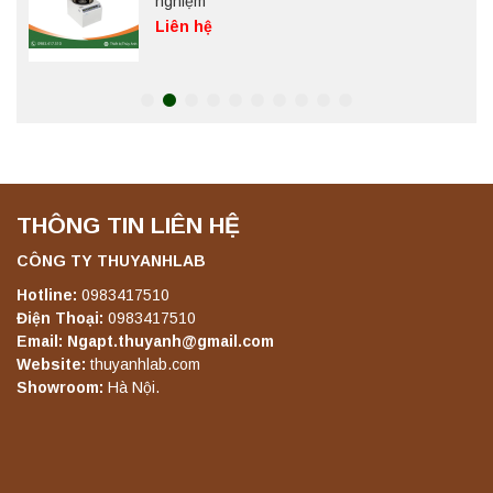
nghiệm
Liên hệ
Máy chưng cất tự động YDL-06 Yonglekang
chính hãng – Thiết bị chưng cất mẫu nước
phòng thí nghiệm
Liên hệ
THÔNG TIN LIÊN HỆ
Máy chưng cất tự động YDL-08 Yonglekang
chính hãng – Thiết bị chưng cất mẫu nước
phòng thí nghiệm
CÔNG TY THUYANHLAB
Liên hệ
Hotline:
0983417510
Điện Thoại:
0983417510
Email: Ngapt.thuyanh@gmail.com
Máy ly tâm tốc độ thấp để bàn YKL04A
Website:
thuyanhlab.com
Yonglekang – Máy ly tâm phòng thí nghiệm
Showroom:
Hà Nội.
Liên hệ
Máy ly tâm tốc độ thấp để bàn YKL02A