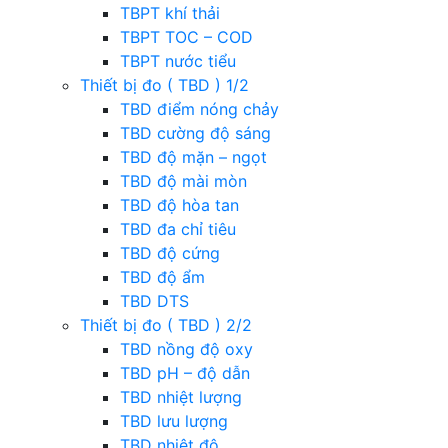
TBPT khí thải
TBPT TOC – COD
TBPT nước tiểu
Thiết bị đo ( TBD ) 1/2
TBD điểm nóng chảy
TBD cường độ sáng
TBD độ mặn – ngọt
TBD độ mài mòn
TBD độ hòa tan
TBD đa chỉ tiêu
TBD độ cứng
TBD độ ẩm
TBD DTS
Thiết bị đo ( TBD ) 2/2
TBD nồng độ oxy
TBD pH – độ dẫn
TBD nhiệt lượng
TBD lưu lượng
TBD nhiệt độ