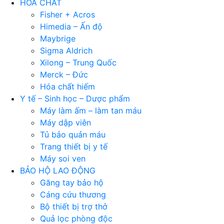
HÓA CHẤT
Fisher + Acros
Himedia – Ấn độ
Maybrige
Sigma Aldrich
Xilong – Trung Quốc
Merck – Đức
Hóa chất hiếm
Y tế – Sinh học – Dược phẩm
Máy làm ấm – làm tan máu
Máy dập viên
Tủ bảo quản máu
Trang thiết bị y tế
Máy soi ven
BẢO HỘ LAO ĐỘNG
Găng tay bảo hộ
Cáng cứu thương
Bộ thiết bị trợ thở
Quả lọc phòng độc