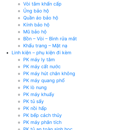
Vòi tắm khẩn cấp
Ủng bảo hộ
Quần áo bảo hộ
Kính bảo hộ
Mũ bảo hộ
Bồn – Vòi – Bình rửa mắt
Khẩu trang – Mặt nạ
Linh kiện – phụ kiện đi kèm
PK máy ly tâm
PK máy cất nước
PK máy hút chân không
PK máy quang phổ
PK lò nung
PK máy khuấy
PK tủ sấy
PK nồi hấp
PK bếp cách thủy
PK máy phân tích
PK tủ an toàn sinh học