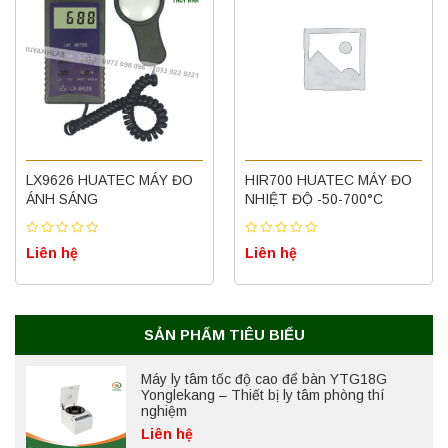
Máy quang kế ngọn lửa FP7202 PEAK
chính hãng – Độ chính xác cao, vận hành
ổn định
LX9626 HUATEC MÁY ĐO
HIR700 HUATEC MÁY ĐO
ÁNH SÁNG
NHIỆT ĐỘ -50-700°C
Liên hệ
Liên hệ
Liên hệ
Nồi hấp chân không BKQ-B50V BIOBASE
(50 Lít) – Giải pháp tiệt trùng hiệu quả
Liên hệ
SẢN PHẨM TIÊU BIỂU
Máy ly tâm tốc độ cao để bàn YTG18G
Yonglekang – Thiết bị ly tâm phòng thí
nghiệm
Liên hệ