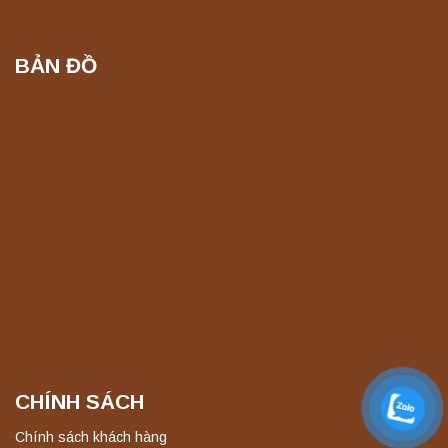
Liên hệ
BẢN ĐỒ
Máy ly tâm tốc độ cao để bàn YTG16G
Yonglekang – Thiết bị ly tâm phòng thí
nghiệm
Liên hệ
Máy ly tâm tốc độ cao để bàn YTG16B
Yonglekang – Thiết bị ly tâm phòng thí
nghiệm
Liên hệ
Máy quang kế ngọn lửa FP7201 PEAK
chính hãng – Độ chính xác cao, vận hành
ổn định
Liên hệ
CHÍNH SÁCH
Máy quang kế ngọn lửa FP7202 PEAK
chính hãng – Độ chính xác cao, vận hành
Chính sách khách hàng