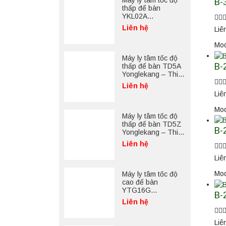
Máy ly tâm tốc độ
B-
thấp để bàn
YKL02A
Yonglekang – Máy
Liên hệ
Liê
ly tâm phòng thí
nghiệm
Mod
Máy ly tâm tốc độ
B-
thấp để bàn TD5A
Yonglekang – Thiết
bị ly tâm phòng thí
Liên hệ
nghiệm
Liê
Mod
Máy ly tâm tốc độ
thấp để bàn TD5Z
B-
Yonglekang – Thiết
bị ly tâm phòng thí
Liên hệ
nghiệm
Liê
Mod
Máy ly tâm tốc độ
cao để bàn
YTG16G
B-
Yonglekang – Thiết
Liên hệ
bị ly tâm phòng thí
nghiệm
Liê