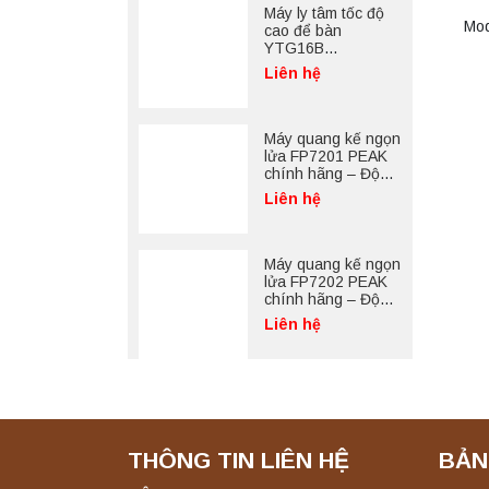
Máy ly tâm tốc độ
Mod
cao để bàn
YTG16B
Yonglekang – Thiết
Liên hệ
bị ly tâm phòng thí
nghiệm
Máy quang kế ngọn
lửa FP7201 PEAK
chính hãng – Độ
chính xác cao, vận
Liên hệ
hành ổn định
Máy quang kế ngọn
lửa FP7202 PEAK
chính hãng – Độ
chính xác cao, vận
Liên hệ
hành ổn định
THÔNG TIN LIÊN HỆ
BẢN