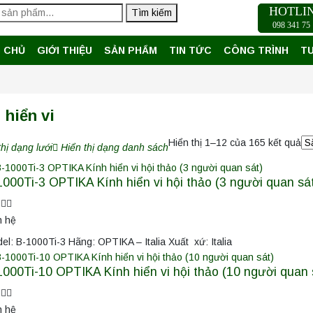
HOTLI
Tìm kiếm
098 341 75 
 CHỦ
GIỚI THIỆU
SẢN PHẨM
TIN TỨC
CÔNG TRÌNH
T
 hiển vi
Hiển thị 1–12 của 165 kết quả
thị dạng lưới
Hiển thị dạng danh sách
1000Ti-3 OPTIKA Kính hiển vi hội thảo (3 người quan sá
n hệ
el: B-1000Ti-3 Hãng: OPTIKA – Italia Xuất xứ: Italia
1000Ti-10 OPTIKA Kính hiển vi hội thảo (10 người quan 
n hệ