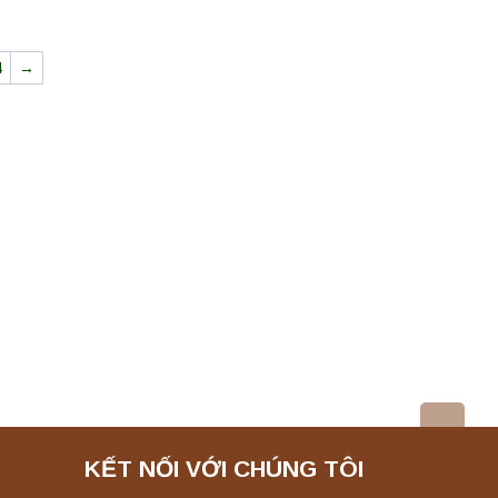
4
→
KẾT NỐI VỚI CHÚNG TÔI