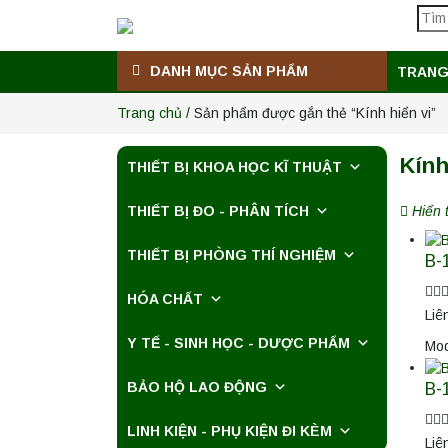
DANH MỤC SẢN PHẨM
TRANG
Trang chủ
/ Sản phẩm được gắn thẻ “Kính hiển vi”
Kính
THIẾT BỊ KHOA HỌC KĨ THUẬT
THIẾT BỊ ĐO - PHÂN TÍCH
Hiển 
THIẾT BỊ PHÒNG THÍ NGHIỆM
B-
HÓA CHẤT
Liê
Y TẾ - SINH HỌC - DƯỢC PHẨM
Mod
B-
BẢO HỘ LAO ĐỘNG
LINH KIỆN - PHỤ KIỆN ĐI KÈM
Liê