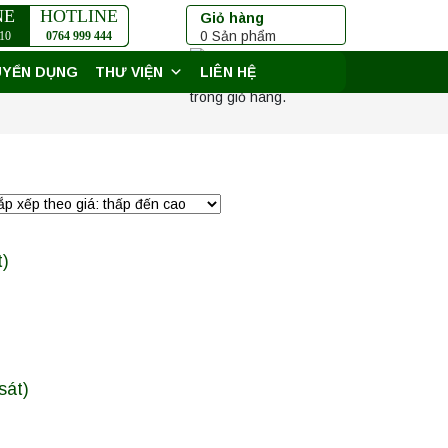
NE
HOTLINE
Giỏ hàng
0 Sản phẩm
10
0764 999 444
UYỂN DỤNG
THƯ VIỆN
LIÊN HỆ
Chưa có sản phẩm
trong giỏ hàng.
t)
sát)