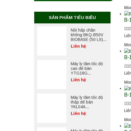
Mod
SẢN PHẨM TIÊU BIỂU
B-
Nồi hấp chân
không BKQ-B50V
Liê
BIOBASE (50 Lít) –
Giải pháp tiệt trùng
Mod
Liên hệ
hiệu quả
B-
Máy ly tâm tốc độ
cao để bàn
YTG18G
Liê
Yonglekang – Thiết
Liên hệ
Mod
bị ly tâm phòng thí
nghiệm
B-
Máy ly tâm tốc độ
thấp để bàn
YKL04A
Liê
Yonglekang – Máy
Liên hệ
ly tâm phòng thí
Mod
nghiệm