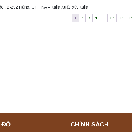
el: B-292 Hãng: OPTIKA – Italia Xuất xứ: Italia
1
2
3
4
…
12
13
1
 ĐỒ
CHÍNH SÁCH