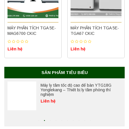
Máy ly tâm tốc độ thấp để bàn YKL02A
Yonglekang – Máy ly tâm phòng thí nghiệm
MÁY PHÂN TÍCH TGA 5E-
MÁY PHÂN TÍCH TGA 5E-
Liên hệ
MAG6700 CKIC
TGA67 CKIC
Liên hệ
Liên hệ
Nồi hấp chân không BKQ-B50V BIOBASE
(50 Lít) – Giải pháp tiệt trùng hiệu quả
Liên hệ
SẢN PHẨM TIÊU BIỂU
Máy ly tâm tốc độ cao để bàn YTG18G
Yonglekang – Thiết bị ly tâm phòng thí
nghiệm
Liên hệ
Máy lắc đứng YKD-04 Yonglekang – Thiết bị
lắc chiết mẫu phòng thí nghiệm