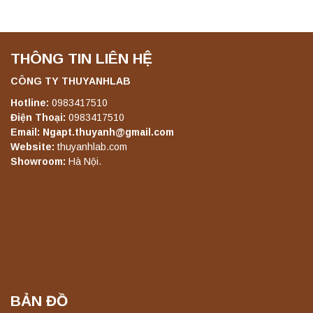
Liên hệ
THÔNG TIN LIÊN HỆ
Máy lắc đứng YKD-06 Yonglekang – Thiết bị
lắc chiết mẫu phòng thí nghiệm
CÔNG TY THUYANHLAB
Liên hệ
Hotline:
0983417510
Điện Thoại:
0983417510
Email: Ngapt.thuyanh@gmail.com
Máy lắc đứng YKD-08 Yonglekang – Thiết bị
Website:
thuyanhlab.com
lắc chiết mẫu phòng thí nghiệm
Showroom:
Hà Nội.
Liên hệ
Máy lắc đứng YKD-10 Yonglekang – Thiết bị
lắc chiết mẫu phòng thí nghiệm
Liên hệ
BẢN ĐỒ
Máy chưng cất tự động YDL-06 Yonglekang