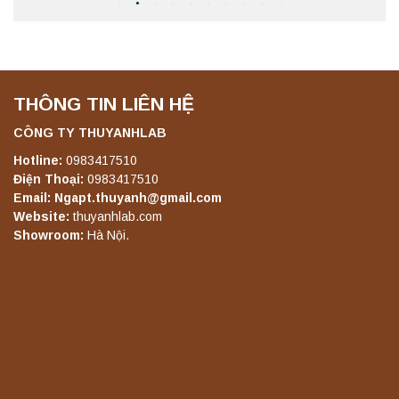
Máy ly tâm tốc độ thấp để bàn YKL02A
Yonglekang – Máy ly tâm phòng thí nghiệm
Liên hệ
THÔNG TIN LIÊN HỆ
CÔNG TY THUYANHLAB
Máy ly tâm tốc độ thấp để bàn TD5A
Hotline:
0983417510
Yonglekang – Thiết bị ly tâm phòng thí
Điện Thoại:
0983417510
nghiệm
Email: Ngapt.thuyanh@gmail.com
Liên hệ
Website:
thuyanhlab.com
Showroom:
Hà Nội.
Máy ly tâm tốc độ thấp để bàn TD5Z
Yonglekang – Thiết bị ly tâm phòng thí
nghiệm
Liên hệ
Máy ly tâm tốc độ cao để bàn YTG16G
Yonglekang – Thiết bị ly tâm phòng thí
nghiệm