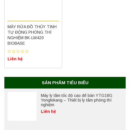
Máy quang kế ngọn lửa FP7202 PEAK
chính hãng – Độ chính xác cao, vận hành
ổn định
MÁY RỬA ĐỒ THỦY TINH
Liên hệ
TỰ ĐỘNG PHÒNG THÍ
NGHIỆM BK-LW420
BIOBASE
Nồi hấp chân không BKQ-B50V BIOBASE
(50 Lít) – Giải pháp tiệt trùng hiệu quả
Liên hệ
Liên hệ
Máy ly tâm tốc độ cao để bàn YTG18G
SẢN PHẨM TIÊU BIỂU
Yonglekang – Thiết bị ly tâm phòng thí
nghiệm
Liên hệ
Máy ly tâm tốc độ thấp để bàn YKL04A
Yonglekang – Máy ly tâm phòng thí nghiệm
Liên hệ