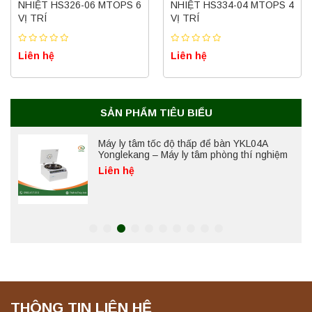
NHIỆT HS326-06 MTOPS 6
NHIỆT HS334-04 MTOPS 4
Liên hệ
VỊ TRÍ
VỊ TRÍ
Liên hệ
Liên hệ
Máy ly tâm tốc độ cao để bàn YTG18G
Yonglekang – Thiết bị ly tâm phòng thí
nghiệm
Liên hệ
SẢN PHẨM TIÊU BIỂU
Máy ly tâm tốc độ thấp để bàn YKL04A
Yonglekang – Máy ly tâm phòng thí nghiệm
Liên hệ
Máy ly tâm tốc độ thấp để bàn YKL02A
Yonglekang – Máy ly tâm phòng thí nghiệm
Liên hệ
THÔNG TIN LIÊN HỆ
Máy ly tâm tốc độ thấp để bàn TD5A