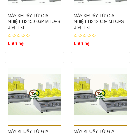
MÁY KHUẤY TỪ GIA
MÁY KHUẤY TỪ GIA
NHIỆT HS150-03P MTOPS
NHIỆT HS12-03P MTOPS
3 VỊ TRÍ
3 VỊ TRÍ
Liên hệ
Liên hệ
Máy quang kế ngọn lửa FP7202 PEAK
chính hãng – Độ chính xác cao, vận hành
ổn định
Liên hệ
Nồi hấp chân không BKQ-B50V BIOBASE
MÁY KHUẤY TỪ GIA
(50 Lít) – Giải pháp tiệt trùng hiệu quả
MÁY KHUẤY TỪ GIA