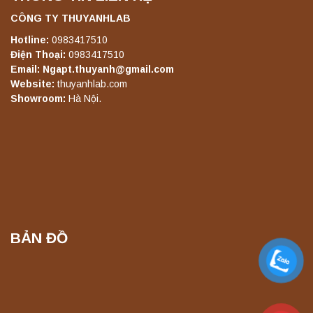
Yonglekang – Thiết bị ly tâm phòng thí
nghiệm
CÔNG TY THUYANHLAB
Liên hệ
Hotline:
0983417510
Điện Thoại:
0983417510
Email: Ngapt.thuyanh@gmail.com
Máy ly tâm tốc độ thấp để bàn TD5Z
Website:
thuyanhlab.com
Yonglekang – Thiết bị ly tâm phòng thí
Showroom:
Hà Nội.
nghiệm
Liên hệ
Máy ly tâm tốc độ cao để bàn YTG16G
Yonglekang – Thiết bị ly tâm phòng thí
nghiệm
Liên hệ
BẢN ĐỒ
Máy ly tâm tốc độ cao để bàn YTG16B
Yonglekang – Thiết bị ly tâm phòng thí
nghiệm
Liên hệ