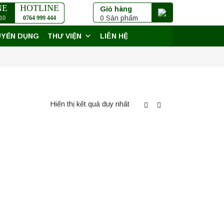
NE
HOTLINE
Giỏ hàng
0 Sản phẩm
10
0764 999 444
UYỂN DỤNG
THƯ VIỆN
LIÊN HỆ
Hiển thị kết quả duy nhất