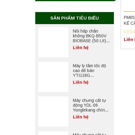
PM65
SẢN PHẨM TIÊU BIỂU
KẾ C
Nồi hấp chân
không BKQ-B50V
Liên
BIOBASE (50 Lít) –
Giải pháp tiệt trùng
Liên hệ
hiệu quả
Máy ly tâm tốc độ
cao để bàn
YTG18G
Yonglekang – Thiết
Liên hệ
bị ly tâm phòng thí
nghiệm
Máy chưng cất tự
động YDL-06
Yonglekang chính
hãng – Thiết bị
Liên hệ
chưng cất mẫu
nước phòng thí
nghiệm