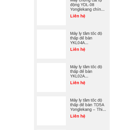
Máy chưng cất tự
động YDL-08
Yonglekang chính
hãng – Thiết bị
Liên hệ
chưng cất mẫu
nước phòng thí
nghiệm
Máy ly tâm tốc độ
thấp để bàn
YKL04A
Yonglekang – Máy
Liên hệ
ly tâm phòng thí
nghiệm
Máy ly tâm tốc độ
thấp để bàn
YKL02A
Yonglekang – Máy
Liên hệ
ly tâm phòng thí
nghiệm
Máy ly tâm tốc độ
thấp để bàn TD5A
Yonglekang – Thiết
bị ly tâm phòng thí
Liên hệ
nghiệm