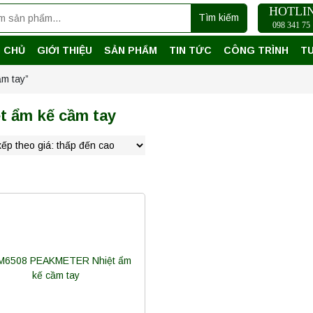
HOTLI
Tìm kiếm
098 341 75 
 CHỦ
GIỚI THIỆU
SẢN PHẨM
TIN TỨC
CÔNG TRÌNH
T
ầm tay”
t ẩm kế cầm tay