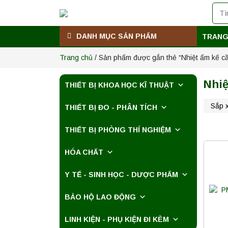
DANH MỤC SẢN PHẨM
TRANG
Trang chủ
/ Sản phẩm được gắn thẻ “Nhiệt ẩm kế c
Nhiệ
THIẾT BỊ KHOA HỌC KĨ THUẬT
THIẾT BỊ ĐO - PHÂN TÍCH
THIẾT BỊ PHÒNG THÍ NGHIỆM
HÓA CHẤT
Y TẾ - SINH HỌC - DƯỢC PHẨM
BẢO HỘ LAO ĐỘNG
LINH KIỆN - PHỤ KIỆN ĐI KÈM