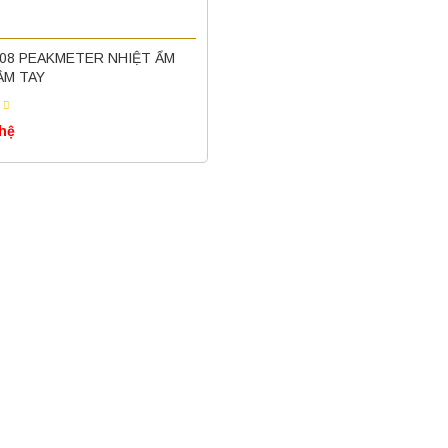
08 PEAKMETER NHIỆT ẨM
ẦM TAY
 hệ