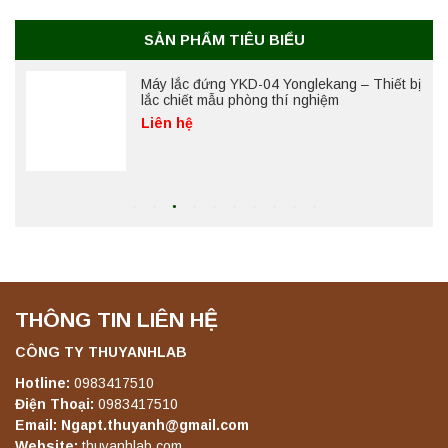
Liên hệ
SẢN PHẨM TIÊU BIỂU
Máy lắc đứng YKD-04 Yonglekang – Thiết bị
lắc chiết mẫu phòng thí nghiệm
Liên hệ
Máy lắc đứng YKD-06 Yonglekang – Thiết bị
lắc chiết mẫu phòng thí nghiệm
Liên hệ
THÔNG TIN LIÊN HỆ
Máy lắc đứng YKD-08 Yonglekang – Thiết bị
lắc chiết mẫu phòng thí nghiệm
CÔNG TY THUYANHLAB
Liên hệ
Hotline:
0983417510
Điện Thoại:
0983417510
Email: Ngapt.thuyanh@gmail.com
Máy lắc đứng YKD-10 Yonglekang – Thiết bị
Website:
thuyanhlab.com