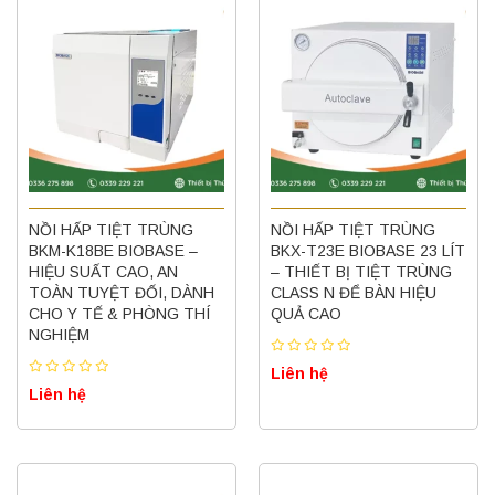
NỒI HẤP TIỆT TRÙNG
NỒI HẤP TIỆT TRÙNG
BKM-K18BE BIOBASE –
BKX-T23E BIOBASE 23 LÍT
HIỆU SUẤT CAO, AN
– THIẾT BỊ TIỆT TRÙNG
TOÀN TUYỆT ĐỐI, DÀNH
CLASS N ĐỂ BÀN HIỆU
CHO Y TẾ & PHÒNG THÍ
QUẢ CAO
NGHIỆM
Liên hệ
Liên hệ