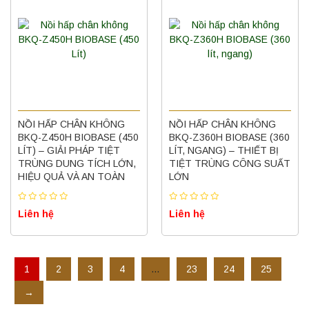
NỒI HẤP CHÂN KHÔNG
NỒI HẤP CHÂN KHÔNG
Máy ly tâm tốc độ thấp để bàn YKL02A
Yonglekang – Máy ly tâm phòng thí nghiệm
BKQ-Z450H BIOBASE (450
BKQ-Z360H BIOBASE (360
LÍT) – GIẢI PHÁP TIỆT
LÍT, NGANG) – THIẾT BỊ
Liên hệ
TRÙNG DUNG TÍCH LỚN,
TIỆT TRÙNG CÔNG SUẤT
HIỆU QUẢ VÀ AN TOÀN
LỚN
Nồi hấp chân không BKQ-B50V BIOBASE
Liên hệ
Liên hệ
(50 Lít) – Giải pháp tiệt trùng hiệu quả
Liên hệ
1
2
3
4
…
23
24
25
Máy ly tâm tốc độ cao để bàn YTG18G
→
Yonglekang – Thiết bị ly tâm phòng thí
nghiệm