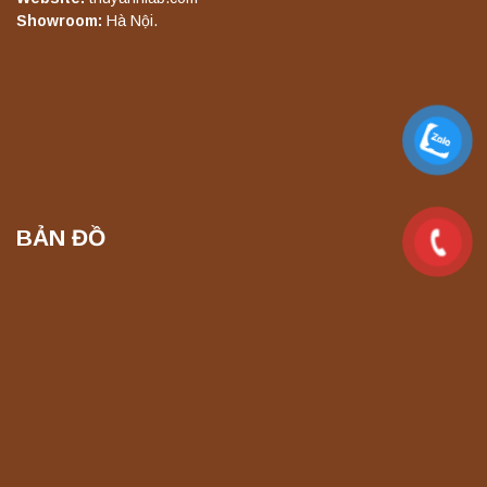
lắc chiết mẫu phòng thí nghiệm
Showroom:
Hà Nội.
Liên hệ
Máy chưng cất tự động YDL-06 Yonglekang
chính hãng – Thiết bị chưng cất mẫu nước
phòng thí nghiệm
Liên hệ
BẢN ĐỒ
Máy chưng cất tự động YDL-08 Yonglekang
chính hãng – Thiết bị chưng cất mẫu nước
phòng thí nghiệm
Liên hệ
Máy ly tâm tốc độ thấp để bàn YKL04A
Yonglekang – Máy ly tâm phòng thí nghiệm
Liên hệ