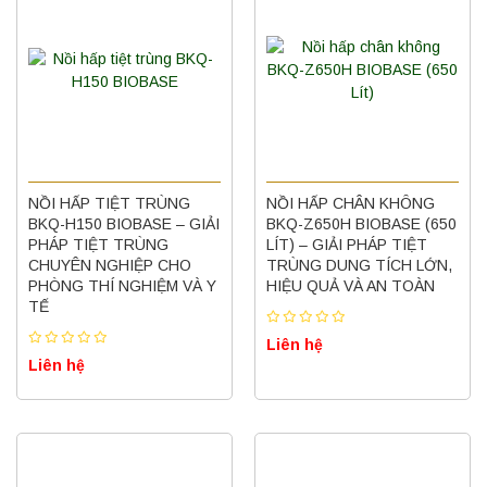
NỒI HẤP TIỆT TRÙNG
NỒI HẤP CHÂN KHÔNG
BKQ-H150 BIOBASE – GIẢI
BKQ-Z650H BIOBASE (650
PHÁP TIỆT TRÙNG
LÍT) – GIẢI PHÁP TIỆT
CHUYÊN NGHIỆP CHO
TRÙNG DUNG TÍCH LỚN,
PHÒNG THÍ NGHIỆM VÀ Y
HIỆU QUẢ VÀ AN TOÀN
TẾ
Liên hệ
Liên hệ