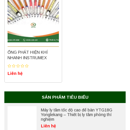
Máy quang kế ngọn lửa FP7202 PEAK
chính hãng – Độ chính xác cao, vận hành
ổn định
ỐNG PHÁT HIỆN KHÍ
NHANH INSTRUMEX
Liên hệ
Liên hệ
Nồi hấp chân không BKQ-B50V BIOBASE
(50 Lít) – Giải pháp tiệt trùng hiệu quả
Liên hệ
SẢN PHẨM TIÊU BIỂU
Máy ly tâm tốc độ cao để bàn YTG18G
Yonglekang – Thiết bị ly tâm phòng thí
nghiệm
Liên hệ