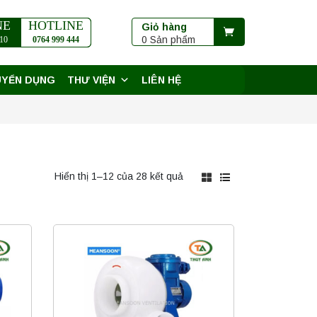
NE
HOTLINE
Giỏ hàng
0 Sản phẩm
10
0764 999 444
UYỂN DỤNG
THƯ VIỆN
LIÊN HỆ
Hiển thị 1–12 của 28 kết quả