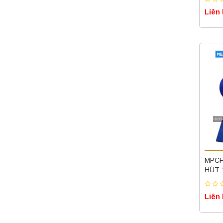
Liên hệ
vận hành ổn định
Liên
Máy quang kế
ngọn lửa FP7202
PEAK chính hãng –
Độ chính xác cao,
Liên hệ
vận hành ổn định
Nồi hấp chân
không BKQ-B50V
BIOBASE (50 Lít) –
Giải pháp tiệt trùng
Liên hệ
hiệu quả
Máy ly tâm tốc độ
cao để bàn
MPCF
YTG18G
HÚT 
Yonglekang – Thiết
Liên hệ
bị ly tâm phòng thí
nghiệm
Liên
Máy ly tâm tốc độ
thấp để bàn