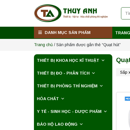
Máy ly tâm tốc độ
cao để bàn
YTG16B
Yonglekang – Thiết
Liên hệ
bị ly tâm phòng thí
nghiệm
DANH MỤC SẢN PHẨM
TRANG
Máy quang kế
ngọn lửa FP7201
Trang chủ
/ Sản phẩm được gắn thẻ “Quạt hút”
PEAK chính hãng –
Độ chính xác cao,
Liên hệ
vận hành ổn định
Quạt
THIẾT BỊ KHOA HỌC KĨ THUẬT
Máy quang kế
THIẾT BỊ ĐO - PHÂN TÍCH
ngọn lửa FP7202
PEAK chính hãng –
Độ chính xác cao,
THIẾT BỊ PHÒNG THÍ NGHIỆM
Liên hệ
vận hành ổn định
HÓA CHẤT
Nồi hấp chân
không BKQ-B50V
Y TẾ - SINH HỌC - DƯỢC PHẨM
BIOBASE (50 Lít) –
Giải pháp tiệt trùng
Liên hệ
hiệu quả
BẢO HỘ LAO ĐỘNG