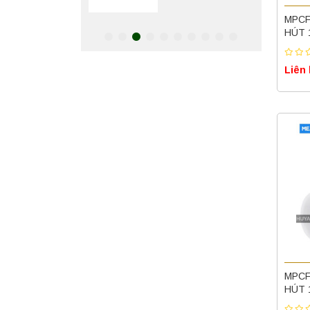
MPCF
HÚT 
Máy ly tâm tốc độ
thấp để bàn TD5Z
Yonglekang – Thiết
bị ly tâm phòng thí
Liên
Liên hệ
nghiệm
Máy ly tâm tốc độ
cao để bàn
YTG16G
Yonglekang – Thiết
Liên hệ
bị ly tâm phòng thí
nghiệm
Máy ly tâm tốc độ
cao để bàn
YTG16B
Yonglekang – Thiết
Liên hệ
bị ly tâm phòng thí
nghiệm
Máy quang kế
MPCF
ngọn lửa FP7201
HÚT 
PEAK chính hãng –
Độ chính xác cao,