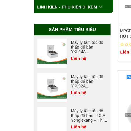
LINH KIỆN - PHỤ KIỆN ĐI KÈM
Máy ly tâm tốc độ
cao để bàn
YTG18G
Yonglekang – Thiết
Liên hệ
bị ly tâm phòng thí
SẢN PHẨM TIÊU BIỂU
MPCF
nghiệm
HÚT 
Máy ly tâm tốc độ
thấp để bàn
YKL04A
Liên
Yonglekang – Máy
Liên hệ
ly tâm phòng thí
nghiệm
Máy ly tâm tốc độ
thấp để bàn
YKL02A
Yonglekang – Máy
Liên hệ
ly tâm phòng thí
nghiệm
Máy ly tâm tốc độ
thấp để bàn TD5A
Yonglekang – Thiết
bị ly tâm phòng thí
Liên hệ
nghiệm