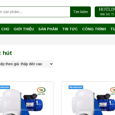
HOTLI
Tìm kiếm
098 341 75 
 CHỦ
GIỚI THIỆU
SẢN PHẨM
TIN TỨC
CÔNG TRÌNH
T
 hút