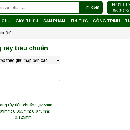
HOTLI
Tìm kiếm
098 341 75 
 CHỦ
GIỚI THIỆU
SẢN PHẨM
TIN TỨC
CÔNG TRÌNH
T
chuẩn”
 rây tiêu chuẩn