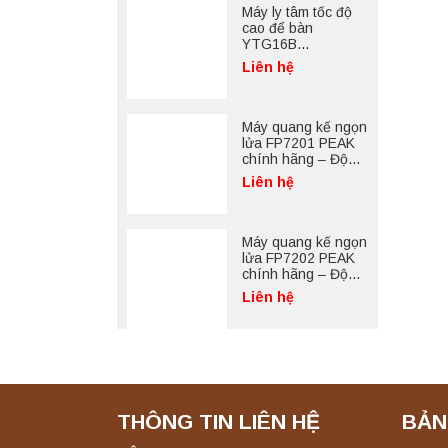
Máy ly tâm tốc độ
cao để bàn
YTG16B
Yonglekang – Thiết
Liên hệ
bị ly tâm phòng thí
nghiệm
Máy quang kế ngọn
lửa FP7201 PEAK
chính hãng – Độ
chính xác cao, vận
Liên hệ
hành ổn định
Máy quang kế ngọn
lửa FP7202 PEAK
chính hãng – Độ
chính xác cao, vận
Liên hệ
hành ổn định
THÔNG TIN LIÊN HỆ
BẢN