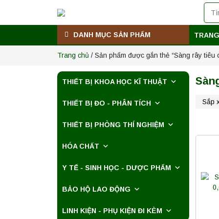
DANH MỤC SẢN PHẨM
TRANG
Trang chủ
/ Sản phẩm được gắn thẻ “Sàng rây tiêu 
Sàng
THIẾT BỊ KHOA HỌC KĨ THUẬT
THIẾT BỊ ĐO - PHÂN TÍCH
THIẾT BỊ PHÒNG THÍ NGHIỆM
HÓA CHẤT
Y TẾ - SINH HỌC - DƯỢC PHẨM
BẢO HỘ LAO ĐỘNG
LINH KIỆN - PHỤ KIỆN ĐI KÈM