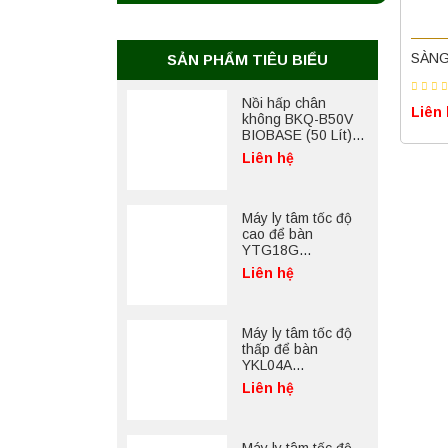
SÀNG
SẢN PHẨM TIÊU BIỂU
Nồi hấp chân
Liên
không BKQ-B50V
BIOBASE (50 Lít) –
Giải pháp tiệt trùng
Liên hệ
hiệu quả
Máy ly tâm tốc độ
cao để bàn
YTG18G
Yonglekang – Thiết
Liên hệ
bị ly tâm phòng thí
nghiệm
Máy ly tâm tốc độ
thấp để bàn
YKL04A
Yonglekang – Máy
Liên hệ
ly tâm phòng thí
nghiệm