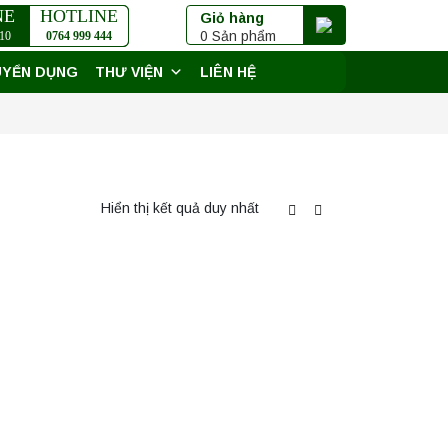
NE
HOTLINE
Giỏ hàng
0 Sản phẩm
10
0764 999 444
UYỂN DỤNG
THƯ VIỆN
LIÊN HỆ
Hiển thị kết quả duy nhất