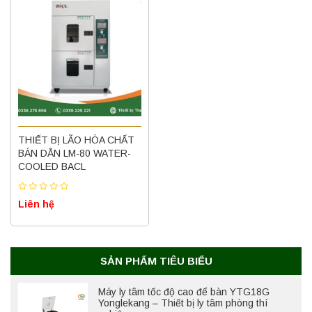
Máy ly tâm tốc độ cao để bàn YTG16B
THIẾT BỊ LÃO HÓA CHẤT
Yonglekang – Thiết bị ly tâm phòng thí
nghiệm
BÁN DẪN LM-80 WATER-
COOLED BACL
Liên hệ
Liên hệ
Nồi hấp chân không BKQ-B50V BIOBASE
(50 Lít) – Giải pháp tiệt trùng hiệu quả
Liên hệ
SẢN PHẨM TIÊU BIỂU
Máy ly tâm tốc độ cao để bàn YTG18G
Yonglekang – Thiết bị ly tâm phòng thí