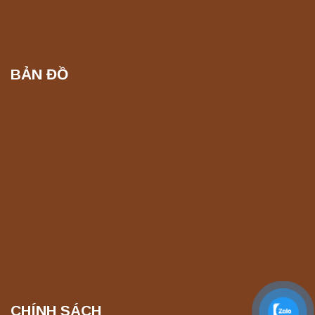
Yonglekang – Máy ly tâm phòng thí nghiệm
Liên hệ
BẢN ĐỒ
Máy ly tâm tốc độ thấp để bàn TD5A
Yonglekang – Thiết bị ly tâm phòng thí
nghiệm
Liên hệ
Máy ly tâm tốc độ thấp để bàn TD5Z
Yonglekang – Thiết bị ly tâm phòng thí
nghiệm
Liên hệ
Máy ly tâm tốc độ cao để bàn YTG16G
Yonglekang – Thiết bị ly tâm phòng thí
nghiệm
Liên hệ
CHÍNH SÁCH