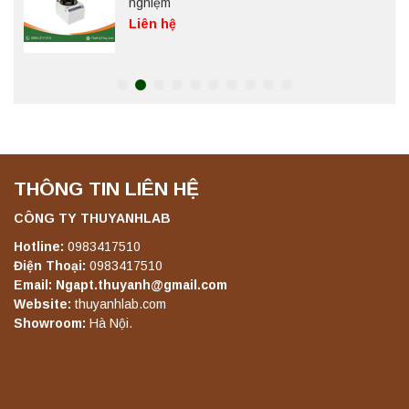
nghiệm
Liên hệ
Máy chưng cất tự động YDL-06 Yonglekang
chính hãng – Thiết bị chưng cất mẫu nước
phòng thí nghiệm
Liên hệ
THÔNG TIN LIÊN HỆ
Máy chưng cất tự động YDL-08 Yonglekang
chính hãng – Thiết bị chưng cất mẫu nước
phòng thí nghiệm
CÔNG TY THUYANHLAB
Liên hệ
Hotline:
0983417510
Điện Thoại:
0983417510
Email: Ngapt.thuyanh@gmail.com
Máy ly tâm tốc độ thấp để bàn YKL04A
Website:
thuyanhlab.com
Yonglekang – Máy ly tâm phòng thí nghiệm
Showroom:
Hà Nội.
Liên hệ
Máy ly tâm tốc độ thấp để bàn YKL02A