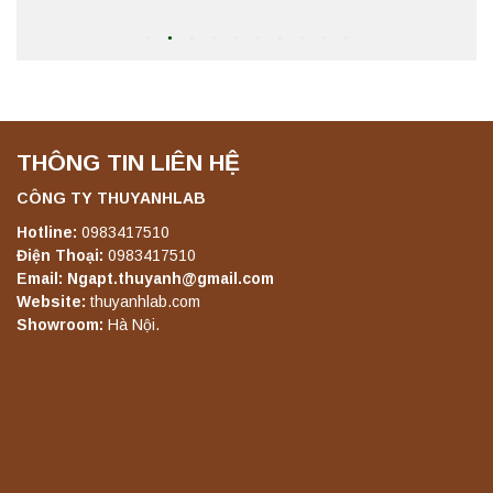
Máy chưng cất tự động YDL-06 Yonglekang
chính hãng – Thiết bị chưng cất mẫu nước
phòng thí nghiệm
Liên hệ
THÔNG TIN LIÊN HỆ
Máy chưng cất tự động YDL-08 Yonglekang
chính hãng – Thiết bị chưng cất mẫu nước
phòng thí nghiệm
CÔNG TY THUYANHLAB
Liên hệ
Hotline:
0983417510
Điện Thoại:
0983417510
Email: Ngapt.thuyanh@gmail.com
Máy ly tâm tốc độ thấp để bàn YKL04A
Website:
thuyanhlab.com
Yonglekang – Máy ly tâm phòng thí nghiệm
Showroom:
Hà Nội.
Liên hệ
Máy ly tâm tốc độ thấp để bàn YKL02A
Yonglekang – Máy ly tâm phòng thí nghiệm
Liên hệ