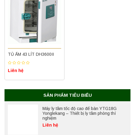
Máy ly tâm tốc độ cao để bàn YTG16B
Yonglekang – Thiết bị ly tâm phòng thí
nghiệm
TỦ ẤM 43 LÍT DH3600II
Liên hệ
Liên hệ
Nồi hấp chân không BKQ-B50V BIOBASE
(50 Lít) – Giải pháp tiệt trùng hiệu quả
Liên hệ
SẢN PHẨM TIÊU BIỂU
Máy ly tâm tốc độ cao để bàn YTG18G
Yonglekang – Thiết bị ly tâm phòng thí
nghiệm
Liên hệ