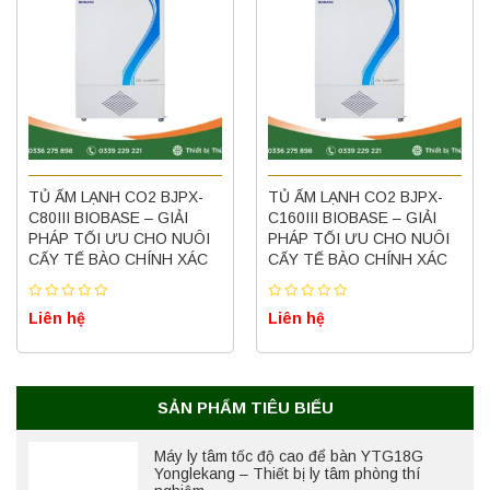
TỦ ẤM LẠNH CO2 BJPX-
TỦ ẤM LẠNH CO2 BJPX-
Máy ly tâm tốc độ thấp để bàn YKL02A
C80III BIOBASE – GIẢI
Yonglekang – Máy ly tâm phòng thí nghiệm
C160III BIOBASE – GIẢI
PHÁP TỐI ƯU CHO NUÔI
PHÁP TỐI ƯU CHO NUÔI
Liên hệ
CẤY TẾ BÀO CHÍNH XÁC
CẤY TẾ BÀO CHÍNH XÁC
Liên hệ
Liên hệ
Nồi hấp chân không BKQ-B50V BIOBASE
(50 Lít) – Giải pháp tiệt trùng hiệu quả
Liên hệ
SẢN PHẨM TIÊU BIỂU
Máy ly tâm tốc độ cao để bàn YTG18G
Yonglekang – Thiết bị ly tâm phòng thí