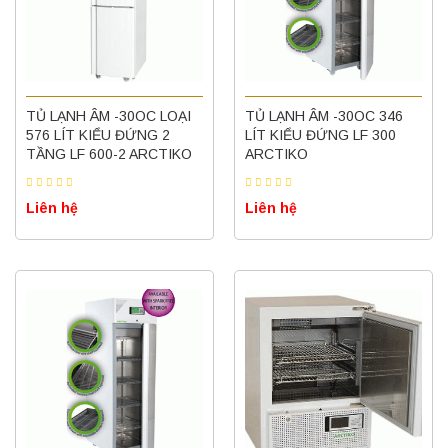
TỦ LẠNH ÂM -30OC LOẠI
TỦ LẠNH ÂM -30OC 346
576 LÍT KIỂU ĐỨNG 2
LÍT KIỂU ĐỨNG LF 300
TẦNG LF 600-2 ARCTIKO
ARCTIKO
Liên hệ
Liên hệ
Máy ly tâm tốc độ thấp để bàn YKL02A
Yonglekang – Máy ly tâm phòng thí nghiệm
Liên hệ