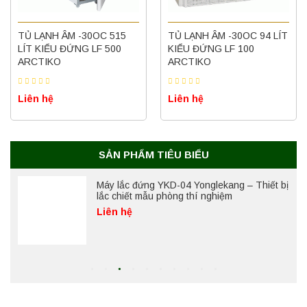
Nồi hấp chân không BKQ-B50V BIOBASE
TỦ LẠNH ÂM -30OC 515
(50 Lít) – Giải pháp tiệt trùng hiệu quả
TỦ LẠNH ÂM -30OC 94 LÍT
LÍT KIỂU ĐỨNG LF 500
KIỂU ĐỨNG LF 100
Liên hệ
ARCTIKO
ARCTIKO
Liên hệ
Liên hệ
Máy ly tâm tốc độ cao để bàn YTG18G
Yonglekang – Thiết bị ly tâm phòng thí
nghiệm
Liên hệ
SẢN PHẨM TIÊU BIỂU
Máy lắc đứng YKD-04 Yonglekang – Thiết bị
lắc chiết mẫu phòng thí nghiệm
Liên hệ
Máy lắc đứng YKD-06 Yonglekang – Thiết bị
lắc chiết mẫu phòng thí nghiệm
Liên hệ