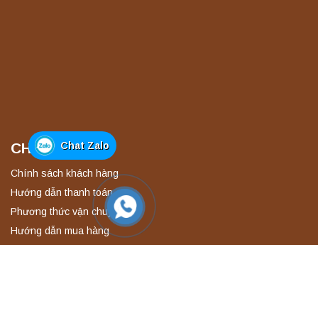
CHÍNH SÁCH
Chat Zalo
Chính sách khách hàng
Hướng dẫn thanh toán
Phương thức vận chuyển
Hướng dẫn mua hàng
Chính sách bảo mật
KẾT NỐI VỚI CHÚNG TÔI