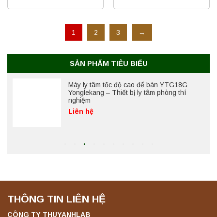
Máy lắc xoay tự động YKZ-06 Yonglekang –
1
2
3
→
Thiết bị lắc chiết mẫu TCLP và SPL
Liên hệ
SẢN PHẨM TIÊU BIỂU
Máy ly tâm tốc độ cao để bàn YTG18G
Yonglekang – Thiết bị ly tâm phòng thí
nghiệm
Liên hệ
Máy lắc đứng YKD-04 Yonglekang – Thiết bị
lắc chiết mẫu phòng thí nghiệm
Liên hệ
THÔNG TIN LIÊN HỆ
Máy lắc đứng YKD-06 Yonglekang – Thiết bị
lắc chiết mẫu phòng thí nghiệm
CÔNG TY THUYANHLAB