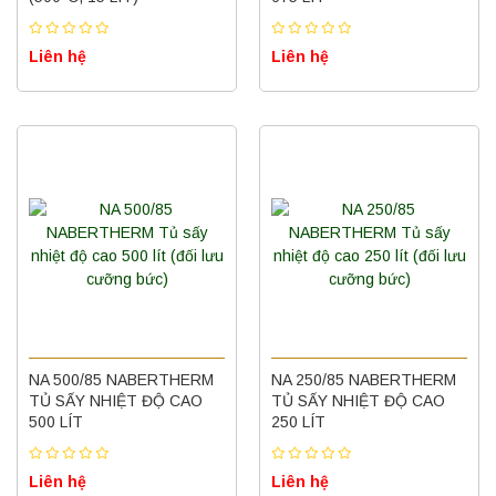
Liên hệ
Liên hệ
Máy ly tâm tốc độ thấp để bàn YKL04A
Yonglekang – Máy ly tâm phòng thí nghiệm
Liên hệ
NA 500/85 NABERTHERM
NA 250/85 NABERTHERM
TỦ SẤY NHIỆT ĐỘ CAO
TỦ SẤY NHIỆT ĐỘ CAO
500 LÍT
250 LÍT
Nồi hấp chân không BKQ-B50V BIOBASE
(50 Lít) – Giải pháp tiệt trùng hiệu quả
Liên hệ
Liên hệ
Liên hệ