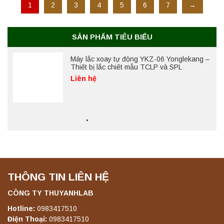
Máy ly tâm tốc độ cao để bàn YTG18G
1
2
3
4
5
6
7
→
Yonglekang – Thiết bị ly tâm phòng thí
nghiệm
Liên hệ
SẢN PHẨM TIÊU BIỂU
Máy lắc xoay tự động YKZ-06 Yonglekang –
Thiết bị lắc chiết mẫu TCLP và SPL
Liên hệ
Máy lắc đứng YKD-04 Yonglekang – Thiết bị
lắc chiết mẫu phòng thí nghiệm
Liên hệ
THÔNG TIN LIÊN HỆ
Máy lắc đứng YKD-06 Yonglekang – Thiết bị
lắc chiết mẫu phòng thí nghiệm
CÔNG TY THUYANHLAB
Liên hệ
Hotline:
0983417510
Điện Thoại:
0983417510