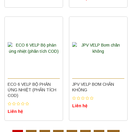
Máy ly tâm tốc độ thấp để bàn YKL04A
Yonglekang – Máy ly tâm phòng thí nghiệm
Liên hệ
ECO 6 VELP BỘ PHẢN
JPV VELP BƠM CHÂN
ỨNG NHIỆT (PHÂN TÍCH
KHÔNG
COD)
Nồi hấp chân không BKQ-B50V BIOBASE
(50 Lít) – Giải pháp tiệt trùng hiệu quả
Liên hệ
Liên hệ
Liên hệ