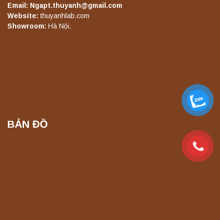
Email: Ngapt.thuyanh@gmail.com
Máy lắc đứng YKD-08 Yonglekang – Thiết bị
Website:
thuyanhlab.com
lắc chiết mẫu phòng thí nghiệm
Showroom:
Hà Nội.
Liên hệ
Máy lắc đứng YKD-10 Yonglekang – Thiết bị
lắc chiết mẫu phòng thí nghiệm
Liên hệ
BẢN ĐỒ
Máy chưng cất tự động YDL-06 Yonglekang
chính hãng – Thiết bị chưng cất mẫu nước
phòng thí nghiệm
Liên hệ
Máy chưng cất tự động YDL-08 Yonglekang
chính hãng – Thiết bị chưng cất mẫu nước
phòng thí nghiệm
Liên hệ