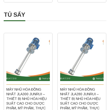
TỦ SẤY
MÁY NHŨ HÓA ĐỒNG
MÁY NHŨ HÓA ĐỒNG
NHẤT JLA300 JUNRUI –
NHẤT JLA280 JUNRUI –
THIẾT BỊ NHŨ HÓA HIỆU
THIẾT BỊ NHŨ HÓA HIỆU
SUẤT CAO CHO DƯỢC
SUẤT CAO CHO DƯỢC
PHẨM, MỸ PHẨM, THỰC
PHẨM, MỸ PHẨM, THỰC