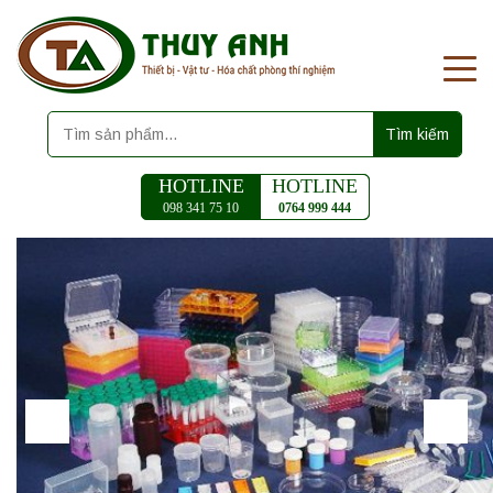
Tìm kiếm
HOTLINE
HOTLINE
098 341 75 10
0764 999 444