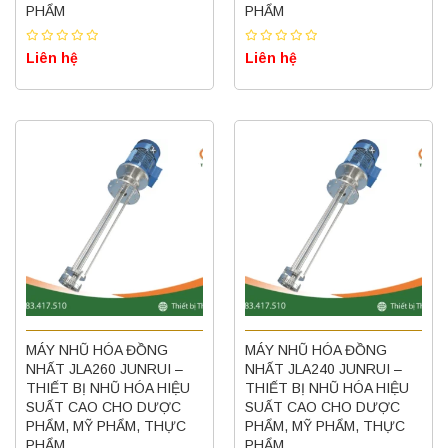
PHẨM
PHẨM
Liên hệ
Liên hệ
MÁY NHŨ HÓA ĐỒNG
MÁY NHŨ HÓA ĐỒNG
NHẤT JLA260 JUNRUI –
NHẤT JLA240 JUNRUI –
THIẾT BỊ NHŨ HÓA HIỆU
THIẾT BỊ NHŨ HÓA HIỆU
SUẤT CAO CHO DƯỢC
SUẤT CAO CHO DƯỢC
PHẨM, MỸ PHẨM, THỰC
PHẨM, MỸ PHẨM, THỰC
PHẨM
PHẨM