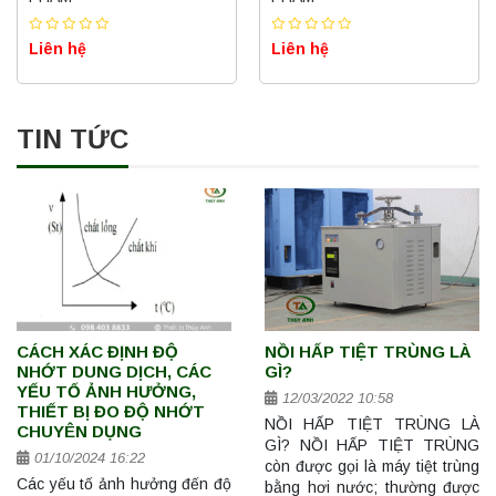
Liên hệ
Liên hệ
TIN TỨC
CÁCH XÁC ĐỊNH ĐỘ
NỒI HẤP TIỆT TRÙNG LÀ
NHỚT DUNG DỊCH, CÁC
GÌ?
YẾU TỐ ẢNH HƯỞNG,
12/03/2022 10:58
THIẾT BỊ ĐO ĐỘ NHỚT
NỒI HẤP TIỆT TRÙNG LÀ
CHUYÊN DỤNG
GÌ? NỒI HẤP TIỆT TRÙNG
01/10/2024 16:22
còn được gọi là máy tiệt trùng
Các yếu tố ảnh hưởng đến độ
bằng hơi nước; thường được