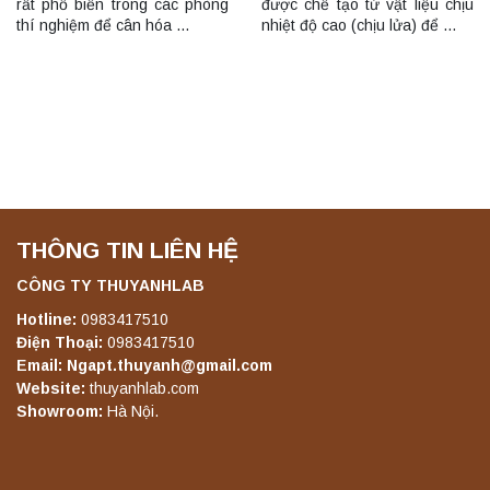
rất phổ biến trong các phòng
được chế tạo từ vật liệu chịu
thí nghiệm để cân hóa …
nhiệt độ cao (chịu lửa) để …
THÔNG TIN LIÊN HỆ
CÔNG TY THUYANHLAB
Hotline:
0983417510
Điện Thoại:
0983417510
Email: Ngapt.thuyanh@gmail.com
Website:
thuyanhlab.com
Showroom:
Hà Nội.