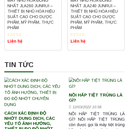
MÁY NHŨ HÓA ĐỒNG
MÁY NHŨ HÓA ĐỒNG
NHẤT JLA260 JUNRUI –
NHẤT JLA240 JUNRUI –
THIẾT BỊ NHŨ HÓA HIỆU
THIẾT BỊ NHŨ HÓA HIỆU
SUẤT CAO CHO DƯỢC
SUẤT CAO CHO DƯỢC
PHẨM, MỸ PHẨM, THỰC
PHẨM, MỸ PHẨM, THỰC
PHẨM
PHẨM
Liên hệ
Liên hệ
TIN TỨC
NỒI HẤP TIỆT TRÙNG LÀ
GÌ?
12/03/2022 10:58
CÁCH XÁC ĐỊNH ĐỘ
NỒI HẤP TIỆT TRÙNG LÀ
NHỚT DUNG DỊCH, CÁC
GÌ? NỒI HẤP TIỆT TRÙNG
YẾU TỐ ẢNH HƯỞNG,
còn được gọi là máy tiệt trùng
THIẾT BỊ ĐO ĐỘ NHỚT