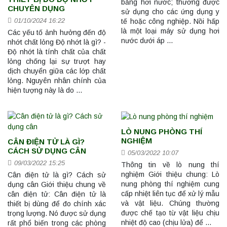
bằng hơi nước; thường được
CHUYÊN DỤNG
sử dụng cho các ứng dụng y
01/10/2024 16:22
tế hoặc công nghiệp. Nồi hấp
là một loại máy sử dụng hơi
Các yếu tố ảnh hưởng đến độ
nước dưới áp …
nhớt chất lỏng Độ nhớt là gì? -
Độ nhớt là tính chất của chất
lỏng chống lại sự trượt hay
dịch chuyển giữa các lớp chất
lỏng. Nguyên nhân chính của
hiện tượng này là do …
LÒ NUNG PHÒNG THÍ
NGHIỆM
CÂN ĐIỆN TỬ LÀ GÌ?
CÁCH SỬ DỤNG CÂN
05/03/2022 10:07
09/03/2022 15:25
Thông tin về lò nung thí
nghiệm Giới thiệu chung: Lò
Cân điện tử là gì? Cách sử
nung phòng thí nghiệm cung
dụng cân Giới thiệu chung về
cấp nhiệt liên tục để xử lý mẫu
cân điện tử: Cân điện tử là
và vật liệu. Chúng thường
thiết bị dùng để đo chính xác
được chế tạo từ vật liệu chịu
trọng lượng. Nó được sử dụng
nhiệt độ cao (chịu lửa) để …
rất phổ biến trong các phòng