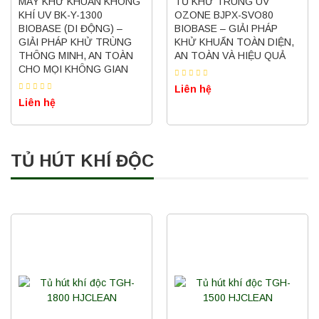
MÁY KHỬ KHUẨN KHÔNG
TỦ KHỬ TRÙNG UV
KHÍ UV BK-Y-1300
OZONE BJPX-SVO80
BIOBASE (DI ĐỘNG) –
BIOBASE – GIẢI PHÁP
GIẢI PHÁP KHỬ TRÙNG
KHỬ KHUẨN TOÀN DIỆN,
THÔNG MINH, AN TOÀN
AN TOÀN VÀ HIỆU QUẢ
CHO MỌI KHÔNG GIAN
Liên hệ
Liên hệ
TỦ HÚT KHÍ ĐỘC