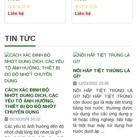
Liên hệ
Liên hệ
TIN TỨC
NỒI HẤP TIỆT TRÙNG LÀ
GÌ?
12/03/2022 10:58
CÁCH XÁC ĐỊNH ĐỘ
NỒI HẤP TIỆT TRÙNG LÀ
NHỚT DUNG DỊCH, CÁC
GÌ? NỒI HẤP TIỆT TRÙNG
YẾU TỐ ẢNH HƯỞNG,
còn được gọi là máy tiệt trùng
THIẾT BỊ ĐO ĐỘ NHỚT
bằng hơi nước; thường được
CHUYÊN DỤNG
sử dụng cho các ứng dụng y
01/10/2024 16:22
tế hoặc công nghiệp. Nồi hấp
là một loại máy sử dụng hơi
Các yếu tố ảnh hưởng đến độ
nước dưới áp …
nhớt chất lỏng Độ nhớt là gì? -