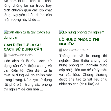
Độ nhớt là tính chất của chất
lỏng chống lại sự trượt hay
dịch chuyển giữa các lớp chất
lỏng. Nguyên nhân chính của
hiện tượng này là do …
LÒ NUNG PHÒNG THÍ
NGHIỆM
CÂN ĐIỆN TỬ LÀ GÌ?
CÁCH SỬ DỤNG CÂN
05/03/2022 10:07
09/03/2022 15:25
Thông tin về lò nung thí
nghiệm Giới thiệu chung: Lò
Cân điện tử là gì? Cách sử
nung phòng thí nghiệm cung
dụng cân Giới thiệu chung về
cấp nhiệt liên tục để xử lý mẫu
cân điện tử: Cân điện tử là
và vật liệu. Chúng thường
thiết bị dùng để đo chính xác
được chế tạo từ vật liệu chịu
trọng lượng. Nó được sử dụng
nhiệt độ cao (chịu lửa) để …
rất phổ biến trong các phòng
thí nghiệm để cân hóa …