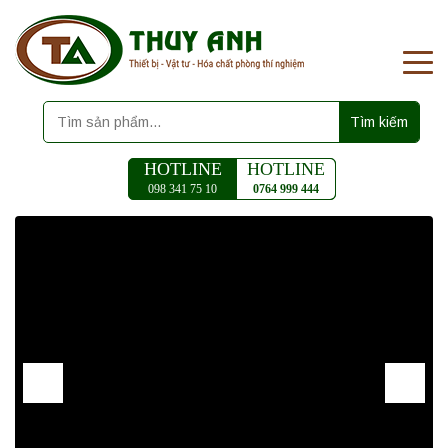
Tìm kiếm
HOTLINE
HOTLINE
098 341 75 10
0764 999 444