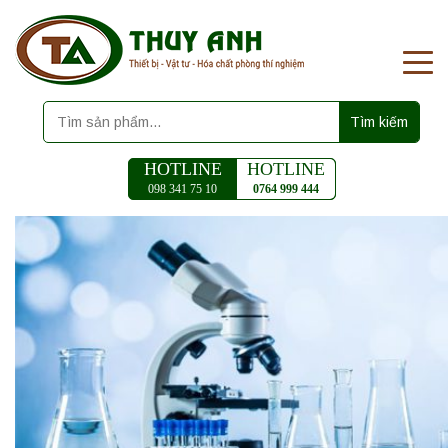
Tìm kiếm
HOTLINE
HOTLINE
098 341 75 10
0764 999 444