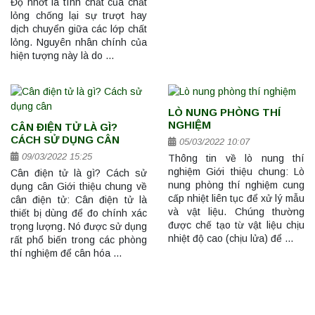
Độ nhớt là tính chất của chất
lỏng chống lại sự trượt hay
dịch chuyển giữa các lớp chất
lỏng. Nguyên nhân chính của
hiện tượng này là do …
LÒ NUNG PHÒNG THÍ
NGHIỆM
CÂN ĐIỆN TỬ LÀ GÌ?
CÁCH SỬ DỤNG CÂN
05/03/2022 10:07
09/03/2022 15:25
Thông tin về lò nung thí
nghiệm Giới thiệu chung: Lò
Cân điện tử là gì? Cách sử
nung phòng thí nghiệm cung
dụng cân Giới thiệu chung về
cấp nhiệt liên tục để xử lý mẫu
cân điện tử: Cân điện tử là
và vật liệu. Chúng thường
thiết bị dùng để đo chính xác
được chế tạo từ vật liệu chịu
trọng lượng. Nó được sử dụng
nhiệt độ cao (chịu lửa) để …
rất phổ biến trong các phòng
thí nghiệm để cân hóa …