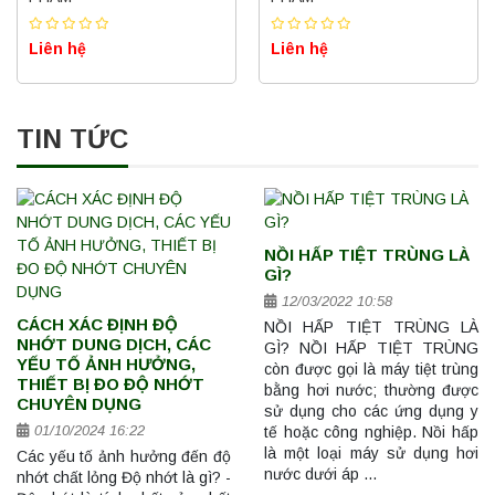
Liên hệ
Liên hệ
TIN TỨC
NỒI HẤP TIỆT TRÙNG LÀ
GÌ?
12/03/2022 10:58
CÁCH XÁC ĐỊNH ĐỘ
NỒI HẤP TIỆT TRÙNG LÀ
NHỚT DUNG DỊCH, CÁC
GÌ? NỒI HẤP TIỆT TRÙNG
YẾU TỐ ẢNH HƯỞNG,
còn được gọi là máy tiệt trùng
THIẾT BỊ ĐO ĐỘ NHỚT
bằng hơi nước; thường được
CHUYÊN DỤNG
sử dụng cho các ứng dụng y
01/10/2024 16:22
tế hoặc công nghiệp. Nồi hấp
là một loại máy sử dụng hơi
Các yếu tố ảnh hưởng đến độ
nước dưới áp …
nhớt chất lỏng Độ nhớt là gì? -