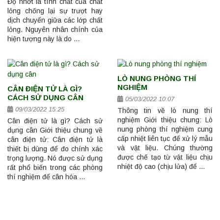
Độ nhớt là tính chất của chất
lỏng chống lại sự trượt hay
dịch chuyển giữa các lớp chất
lỏng. Nguyên nhân chính của
hiện tượng này là do …
LÒ NUNG PHÒNG THÍ
NGHIỆM
CÂN ĐIỆN TỬ LÀ GÌ?
CÁCH SỬ DỤNG CÂN
05/03/2022 10:07
09/03/2022 15:25
Thông tin về lò nung thí
nghiệm Giới thiệu chung: Lò
Cân điện tử là gì? Cách sử
nung phòng thí nghiệm cung
dụng cân Giới thiệu chung về
cấp nhiệt liên tục để xử lý mẫu
cân điện tử: Cân điện tử là
và vật liệu. Chúng thường
thiết bị dùng để đo chính xác
được chế tạo từ vật liệu chịu
trọng lượng. Nó được sử dụng
nhiệt độ cao (chịu lửa) để …
rất phổ biến trong các phòng
thí nghiệm để cân hóa …