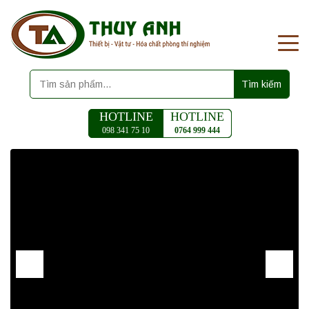
Tìm kiếm
HOTLINE
HOTLINE
098 341 75 10
0764 999 444