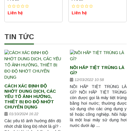
Liên hệ
Liên hệ
TIN TỨC
NỒI HẤP TIỆT TRÙNG LÀ
GÌ?
12/03/2022 10:58
CÁCH XÁC ĐỊNH ĐỘ
NỒI HẤP TIỆT TRÙNG LÀ
NHỚT DUNG DỊCH, CÁC
GÌ? NỒI HẤP TIỆT TRÙNG
YẾU TỐ ẢNH HƯỞNG,
còn được gọi là máy tiệt trùng
THIẾT BỊ ĐO ĐỘ NHỚT
bằng hơi nước; thường được
CHUYÊN DỤNG
sử dụng cho các ứng dụng y
01/10/2024 16:22
tế hoặc công nghiệp. Nồi hấp
là một loại máy sử dụng hơi
Các yếu tố ảnh hưởng đến độ
nước dưới áp …
nhớt chất lỏng Độ nhớt là gì? -