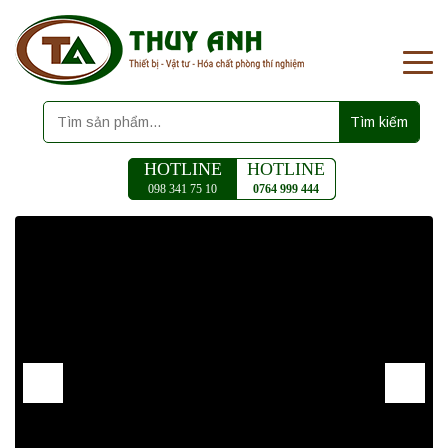
Tìm kiếm
HOTLINE
HOTLINE
098 341 75 10
0764 999 444