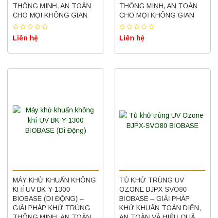
THÔNG MINH, AN TOÀN
THÔNG MINH, AN TOÀN
CHO MỌI KHÔNG GIAN
CHO MỌI KHÔNG GIAN
Liên hệ
Liên hệ
MÁY KHỬ KHUẨN KHÔNG
TỦ KHỬ TRÙNG UV
KHÍ UV BK-Y-1300
OZONE BJPX-SVO80
BIOBASE (DI ĐỘNG) –
BIOBASE – GIẢI PHÁP
GIẢI PHÁP KHỬ TRÙNG
KHỬ KHUẨN TOÀN DIỆN,
THÔNG MINH, AN TOÀN
AN TOÀN VÀ HIỆU QUẢ