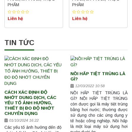
PHẨM
PHẨM
Liên hệ
Liên hệ
TIN TỨC
NỒI HẤP TIỆT TRÙNG LÀ
GÌ?
12/03/2022 10:58
CÁCH XÁC ĐỊNH ĐỘ
NỒI HẤP TIỆT TRÙNG LÀ
NHỚT DUNG DỊCH, CÁC
GÌ? NỒI HẤP TIỆT TRÙNG
YẾU TỐ ẢNH HƯỞNG,
còn được gọi là máy tiệt trùng
THIẾT BỊ ĐO ĐỘ NHỚT
bằng hơi nước; thường được
CHUYÊN DỤNG
sử dụng cho các ứng dụng y
01/10/2024 16:22
tế hoặc công nghiệp. Nồi hấp
là một loại máy sử dụng hơi
Các yếu tố ảnh hưởng đến độ
nước dưới áp …