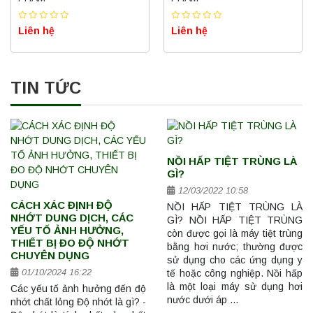
Liên hệ
Liên hệ
TIN TỨC
NỒI HẤP TIỆT TRÙNG LÀ
GÌ?
12/03/2022 10:58
CÁCH XÁC ĐỊNH ĐỘ
NỒI HẤP TIỆT TRÙNG LÀ
NHỚT DUNG DỊCH, CÁC
GÌ? NỒI HẤP TIỆT TRÙNG
YẾU TỐ ẢNH HƯỞNG,
còn được gọi là máy tiệt trùng
THIẾT BỊ ĐO ĐỘ NHỚT
bằng hơi nước; thường được
CHUYÊN DỤNG
sử dụng cho các ứng dụng y
01/10/2024 16:22
tế hoặc công nghiệp. Nồi hấp
là một loại máy sử dụng hơi
Các yếu tố ảnh hưởng đến độ
nước dưới áp …
nhớt chất lỏng Độ nhớt là gì? -