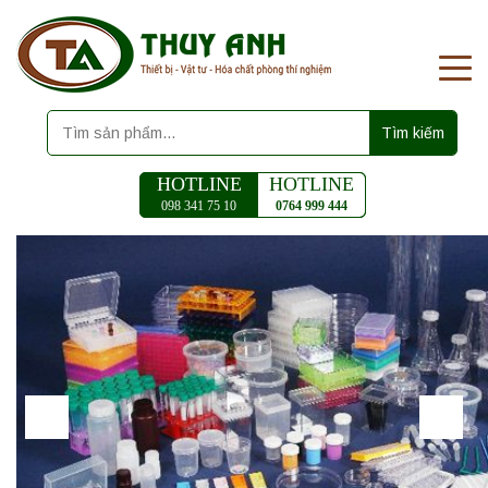
Tìm kiếm
HOTLINE
HOTLINE
098 341 75 10
0764 999 444