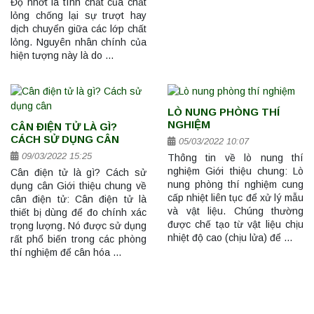
Độ nhớt là tính chất của chất
lỏng chống lại sự trượt hay
dịch chuyển giữa các lớp chất
lỏng. Nguyên nhân chính của
hiện tượng này là do …
LÒ NUNG PHÒNG THÍ
NGHIỆM
CÂN ĐIỆN TỬ LÀ GÌ?
CÁCH SỬ DỤNG CÂN
05/03/2022 10:07
09/03/2022 15:25
Thông tin về lò nung thí
nghiệm Giới thiệu chung: Lò
Cân điện tử là gì? Cách sử
nung phòng thí nghiệm cung
dụng cân Giới thiệu chung về
cấp nhiệt liên tục để xử lý mẫu
cân điện tử: Cân điện tử là
và vật liệu. Chúng thường
thiết bị dùng để đo chính xác
được chế tạo từ vật liệu chịu
trọng lượng. Nó được sử dụng
nhiệt độ cao (chịu lửa) để …
rất phổ biến trong các phòng
thí nghiệm để cân hóa …