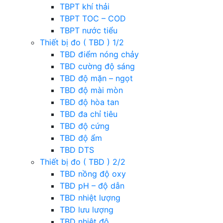
TBPT khí thải
TBPT TOC – COD
TBPT nước tiểu
Thiết bị đo ( TBD ) 1/2
TBD điểm nóng chảy
TBD cường độ sáng
TBD độ mặn – ngọt
TBD độ mài mòn
TBD độ hòa tan
TBD đa chỉ tiêu
TBD độ cứng
TBD độ ẩm
TBD DTS
Thiết bị đo ( TBD ) 2/2
TBD nồng độ oxy
TBD pH – độ dẫn
TBD nhiệt lượng
TBD lưu lượng
TBD nhiệt độ