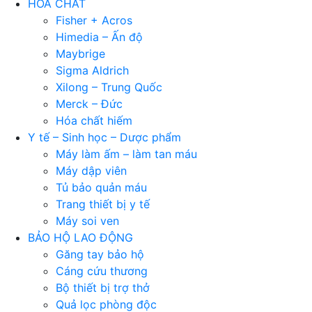
HÓA CHẤT
Fisher + Acros
Himedia – Ấn độ
Maybrige
Sigma Aldrich
Xilong – Trung Quốc
Merck – Đức
Hóa chất hiếm
Y tế – Sinh học – Dược phẩm
Máy làm ấm – làm tan máu
Máy dập viên
Tủ bảo quản máu
Trang thiết bị y tế
Máy soi ven
BẢO HỘ LAO ĐỘNG
Găng tay bảo hộ
Cáng cứu thương
Bộ thiết bị trợ thở
Quả lọc phòng độc