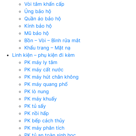
Vòi tắm khẩn cấp
Ủng bảo hộ
Quần áo bảo hộ
Kính bảo hộ
Mũ bảo hộ
Bồn – Vòi – Bình rửa mắt
Khẩu trang – Mặt nạ
Linh kiện – phụ kiện đi kèm
PK máy ly tâm
PK máy cất nước
PK máy hút chân không
PK máy quang phổ
PK lò nung
PK máy khuấy
PK tủ sấy
PK nồi hấp
PK bếp cách thủy
PK máy phân tích
PK tủ an toàn sinh học